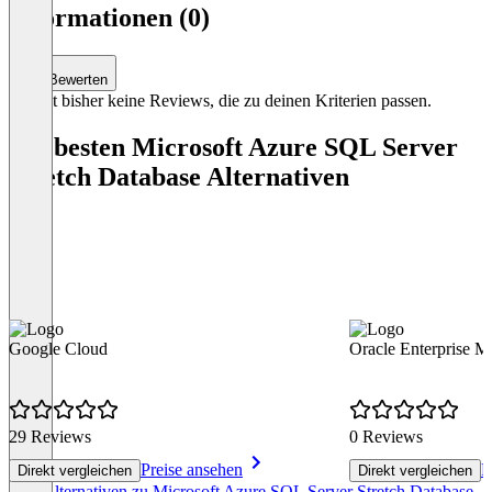
Informationen (0)
Bewerten
Es gibt bisher keine Reviews, die zu deinen Kriterien passen.
Die besten Microsoft Azure SQL Server
Stretch Database Alternativen
Google Cloud
Oracle Enterprise M
29 Reviews
0 Reviews
Preise ansehen
P
Direkt vergleichen
Direkt vergleichen
Item
Alle Alternativen zu Microsoft Azure SQL Server Stretch Database