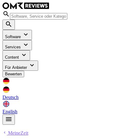
Software
Services
Content
Für Anbieter
Bewerten
Deutsch
English
MeineZeit