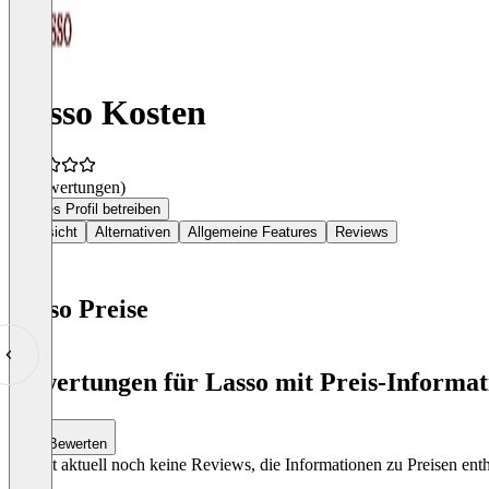
Lasso Kosten
(0 Bewertungen)
Dieses Profil betreiben
Übersicht
Alternativen
Allgemeine Features
Reviews
Lasso Preise
Item
1
Bewertungen für Lasso mit Preis-Informat
of
0
Bewerten
Es gibt aktuell noch keine Reviews, die Informationen zu Preisen enth