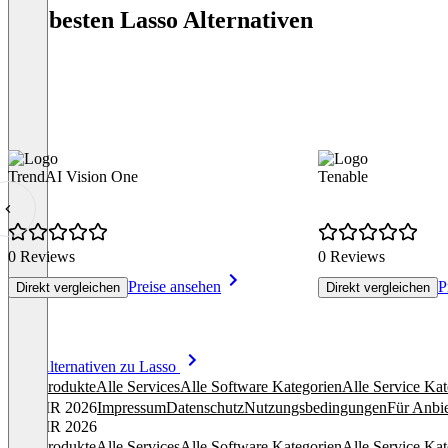
Die besten Lasso Alternativen
TrendAI Vision One
Tenable
0 Reviews
0 Reviews
Preise ansehen
P
Direkt vergleichen
Direkt vergleichen
Item
Alle Alternativen zu Lasso
1
Alle Produkte
Alle Services
Alle Software Kategorien
Alle Service Kat
of
© OMR 2026
Impressum
Datenschutz
Nutzungsbedingungen
Für Anbie
8
© OMR 2026
Alle Produkte
Alle Services
Alle Software Kategorien
Alle Service Kat