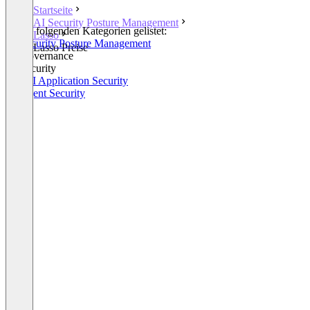
Startseite
AI Security Posture Management
In den folgenden Kategorien gelistet:
Lasso
AI Security Posture Management
Lasso Preise
AI Governance
AI Security
GenAI Application Security
AI Agent Security