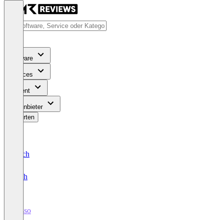
Software
Services
Content
Für Anbieter
Bewerten
Deutsch
English
Lasso