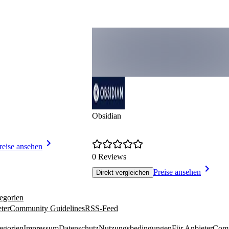
Obsidian
reise ansehen
0 Reviews
Preise ansehen
Direkt vergleichen
egorien
ter
Community Guidelines
RSS-Feed
egorien
Impressum
Datenschutz
Nutzungsbedingungen
Für Anbieter
Comm