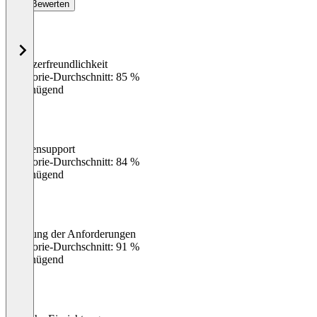
Bewerten
Benutzerfreundlichkeit
0
%
Kategorie-Durchschnitt: 85 %
Ungenügend
Kundensupport
0
%
Kategorie-Durchschnitt: 84 %
Ungenügend
Erfüllung der Anforderungen
0
%
Kategorie-Durchschnitt: 91 %
Ungenügend