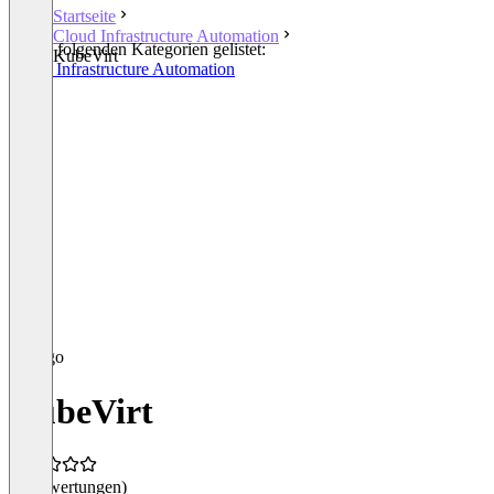
Startseite
Cloud Infrastructure Automation
In den folgenden Kategorien gelistet:
KubeVirt
Cloud Infrastructure Automation
KubeVirt
(0 Bewertungen)