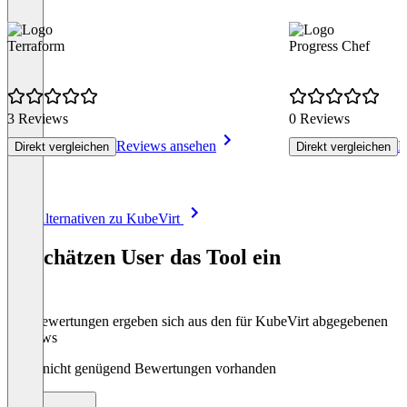
Terraform
Progress Chef
3 Reviews
0 Reviews
Reviews ansehen
R
Direkt vergleichen
Direkt vergleichen
Item
Alle Alternativen zu KubeVirt
1
of
So schätzen User das Tool ein
8
Die Bewertungen ergeben sich aus den für KubeVirt abgegebenen
Reviews
Noch nicht genügend Bewertungen vorhanden