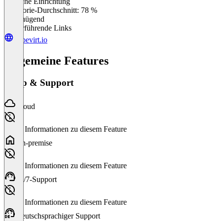
Einfache Einrichtung
0
%
Kategorie-Durchschnitt: 78 %
Ungenügend
Weiterführende Links
kubevirt.io
Allgemeine Features
Setup & Support
Cloud
Keine Informationen zu diesem Feature
On-premise
Keine Informationen zu diesem Feature
24/7-Support
Keine Informationen zu diesem Feature
Deutschsprachiger Support