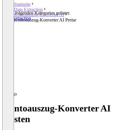
Startseite
Data Extraction
In den folgenden Kategorien gelistet:
Kontoauszug-Konverter AI
Data Extraction
Kontoauszug-Konverter AI Preise
Kontoauszug-Konverter AI
Kosten