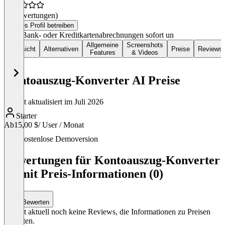
(0 Bewertungen)
Dieses Profil betreiben
PDF-Bank- oder Kreditkartenabrechnungen sofort un
Allgemeine
Screenshots
Übersicht
Alternativen
Preise
Reviews
Features
& Videos
Kontoauszug-Konverter AI Preise
Zuletzt aktualisiert im Juli 2026
Starter
Ab
15,00 $
/ User / Monat
Item
Kostenlose Demoversion
1
of
Bewertungen für Kontoauszug-Konverter
1
AI mit Preis-Informationen (0)
Bewerten
Es gibt aktuell noch keine Reviews, die Informationen zu Preisen
enthalten.