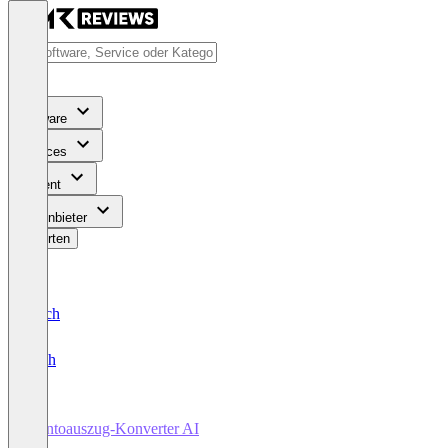
Software
Services
Content
Für Anbieter
Bewerten
Deutsch
English
Kontoauszug-Konverter AI