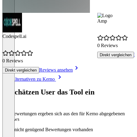
Amp
Codespell.ai
0 Reviews
R
Direkt vergleichen
0 Reviews
Reviews ansehen
Direkt vergleichen
Item
Alle Alternativen zu Kerno
1
of
So schätzen User das Tool ein
8
Die Bewertungen ergeben sich aus den für Kerno abgegebenen
Reviews
Noch nicht genügend Bewertungen vorhanden