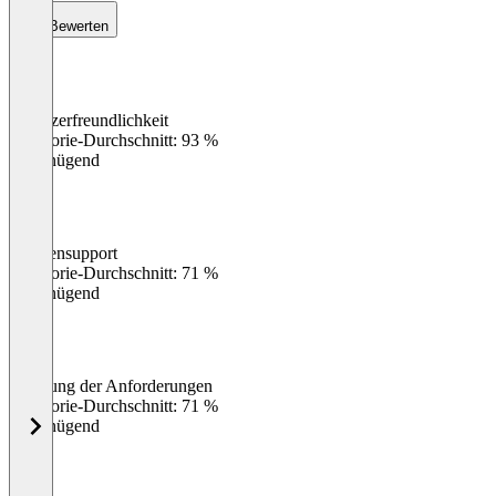
Bewerten
Benutzerfreundlichkeit
0
%
Kategorie-Durchschnitt: 93 %
Ungenügend
Kundensupport
0
%
Kategorie-Durchschnitt: 71 %
Ungenügend
Erfüllung der Anforderungen
0
%
Kategorie-Durchschnitt: 71 %
Ungenügend