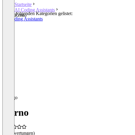
Startseite
AI Coding Assistants
In den folgenden Kategorien gelistet:
Kerno
AI Coding Assistants
Kerno
(0 Bewertungen)