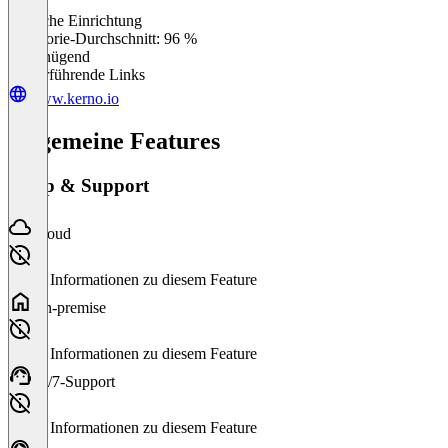
Einfache Einrichtung
0
%
Kategorie-Durchschnitt: 96 %
Ungenügend
Weiterführende Links
www.kerno.io
Allgemeine Features
Setup & Support
Cloud
Keine Informationen zu diesem Feature
On-premise
Keine Informationen zu diesem Feature
24/7-Support
Keine Informationen zu diesem Feature