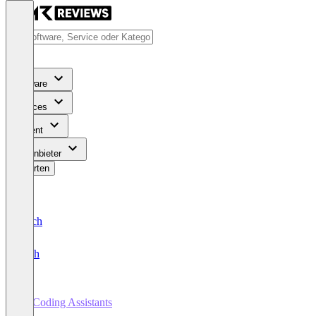
Software
Services
Content
Für Anbieter
Bewerten
Deutsch
English
AI Coding Assistants