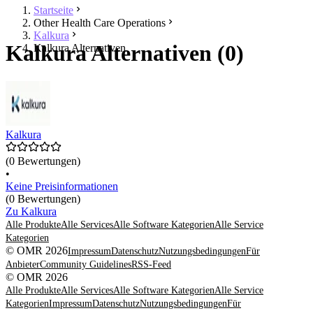
Startseite
Other Health Care Operations
Kalkura
Kalkura Alternativen (0)
Kalkura Alternativen
Kalkura
(0 Bewertungen)
•
Keine Preisinformationen
(0 Bewertungen)
Zu Kalkura
Alle Produkte
Alle Services
Alle Software Kategorien
Alle Service
Kategorien
© OMR 2026
Impressum
Datenschutz
Nutzungsbedingungen
Für
Anbieter
Community Guidelines
RSS-Feed
© OMR 2026
Alle Produkte
Alle Services
Alle Software Kategorien
Alle Service
Kategorien
Impressum
Datenschutz
Nutzungsbedingungen
Für