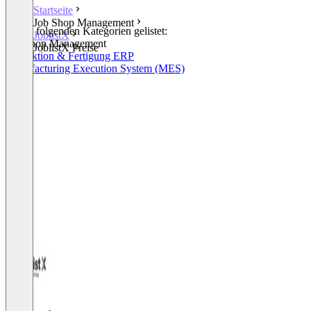
Startseite
Job Shop Management
In den folgenden Kategorien gelistet:
JoblistX
Job Shop Management
JoblistX Preise
Produktion & Fertigung ERP
Manufacturing Execution System (MES)