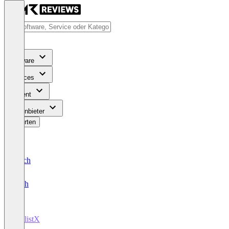
Software
Services
Content
Für Anbieter
Bewerten
Deutsch
English
JoblistX