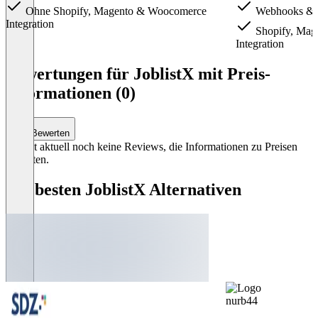
Ohne Shopify, Magento & Woocomerce
Webhooks &
Integration
Shopify, Mag
Integration
Item
1
Bewertungen für JoblistX mit Preis-
of
Informationen (0)
2
Bewerten
Es gibt aktuell noch keine Reviews, die Informationen zu Preisen
enthalten.
Die besten JoblistX Alternativen
nurb44