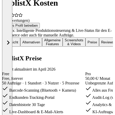
JoblistX Kosten
(0 Bewertungen)
Dieses Profil betreiben
Joblistx: Intelligente Produktionssteuerung & Live-Status für den E-
Commerce oder auch für manuelle Aufträge.
Allgemeine
Screenshots
Übersicht
Alternativen
Preise
Reviews
Features
& Videos
JoblistX Preise
Zuletzt aktualisiert im April 2026
Free
Pro
Free, forever
50,00 €
/ Monat
50 Aufträge · 1 Standort · 3 Nutzer · 5 Prozesse
Unbegrenzte Auftr
Barcode-Scanning (Bluetooth + Kamera)
Alles aus Fre
Endkunden-Tracking-Portal
Audit-Log (we
Datenhistorie 30 Tage
Analytics & 
Live-Dashboard & E-Mail-Alerts
KI-Auftragsan