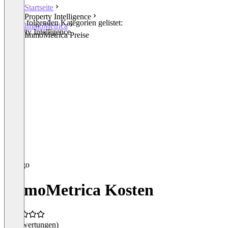
Startseite
Property Intelligence
In den folgenden Kategorien gelistet:
ImmoMetrica
Property Intelligence
ImmoMetrica Preise
ImmoMetrica Kosten
(0 Bewertungen)