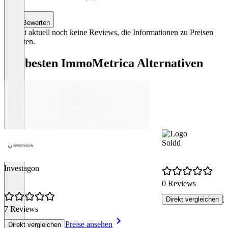
Bewerten
Es gibt aktuell noch keine Reviews, die Informationen zu Preisen
enthalten.
Die besten ImmoMetrica Alternativen
Soldd
Investagon
0 Reviews
P
Direkt vergleichen
7 Reviews
Preise ansehen
Direkt vergleichen