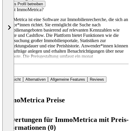
Dieses Profil betreiben
Was ist ImmoMetrica?
ImmoMetrica ist eine Software zur Immobilienrecherche, die sich an
Investor*innen richtet. Sie ermöglicht die Suche nach
Immobilienangeboten basierend auf relevanten Kennzahlen wie
Rendite und Cashflow. Die Plattform bietet Funktionen wie die
Durchsuchung großer Immobilienportale, Statistiken zur
Vermarktungsdauer und eine Preishistorie. Anwender*innen können
Suchaufträge anlegen und erhalten Benachrichtigungen über neue
Angebote. Die Preisgestaltung umfasst ein monat
Übersicht
Alternativen
Allgemeine Features
Reviews
ImmoMetrica Preise
Item
1
Bewertungen für ImmoMetrica mit Preis-
of
Informationen (0)
0