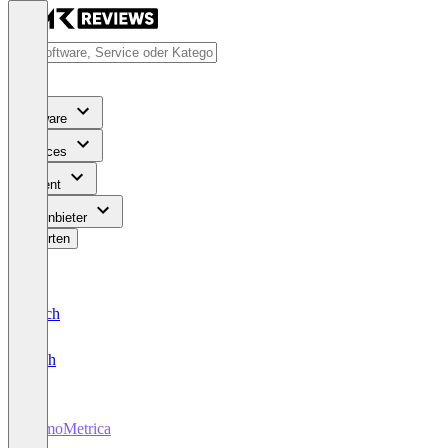
Software
Services
Content
Für Anbieter
Bewerten
Deutsch
English
ImmoMetrica