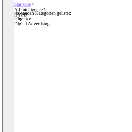
Startseite
Ad Intelligence
In den folgenden Kategorien gelistet:
HYPD
Ad Intelligence
Other Digital Advertising