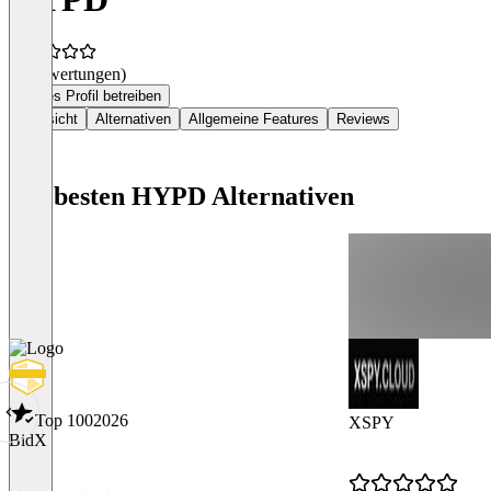
(0 Bewertungen)
Dieses Profil betreiben
Übersicht
Alternativen
Allgemeine Features
Reviews
Die besten HYPD Alternativen
Top 100
2026
XSPY
BidX