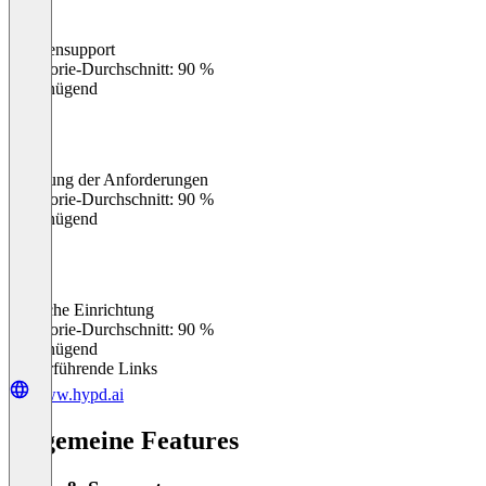
Kundensupport
0
%
Kategorie-Durchschnitt: 90 %
Ungenügend
Erfüllung der Anforderungen
0
%
Kategorie-Durchschnitt: 90 %
Ungenügend
Einfache Einrichtung
0
%
Kategorie-Durchschnitt: 90 %
Ungenügend
Weiterführende Links
www.hypd.ai
Allgemeine Features