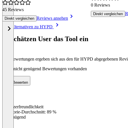
0 Reviews
45 Reviews
R
Direkt vergleichen
Reviews ansehen
Direkt vergleichen
Item
Alle Alternativen zu HYPD
1
of
So schätzen User das Tool ein
8
Die Bewertungen ergeben sich aus den für HYPD abgegebenen Rev
Noch nicht genügend Bewertungen vorhanden
Bewerten
Benutzerfreundlichkeit
0
%
Kategorie-Durchschnitt: 89 %
Ungenügend