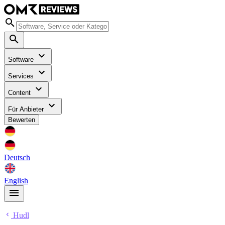
Software
Services
Content
Für Anbieter
Bewerten
Deutsch
English
Hudl