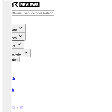
Software
Services
Content
Für Anbieter
Bewerten
Deutsch
English
Helix Plan