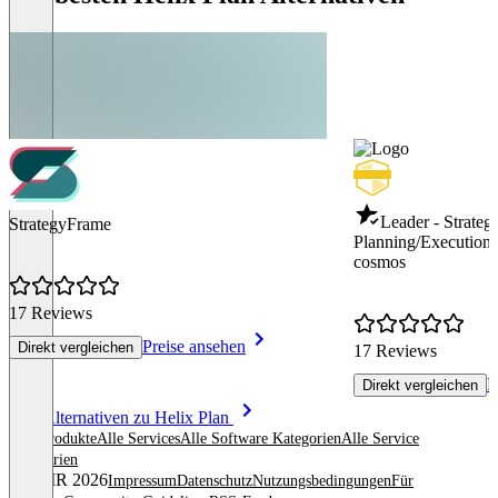
Leader - Strategi
StrategyFrame
Planning/Execution
cosmos
17 Reviews
Preise ansehen
Direkt vergleichen
17 Reviews
P
Direkt vergleichen
Item
Alle Alternativen zu Helix Plan
1
Alle Produkte
Alle Services
Alle Software Kategorien
Alle Service
of
Kategorien
8
© OMR 2026
Impressum
Datenschutz
Nutzungsbedingungen
Für