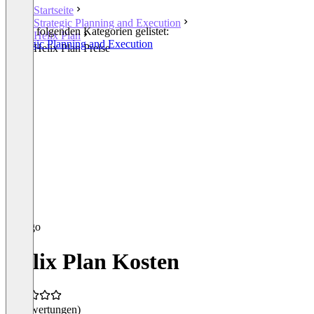
Startseite
Strategic Planning and Execution
In den folgenden Kategorien gelistet:
Helix Plan
Strategic Planning and Execution
Helix Plan Preise
Helix Plan Kosten
(0 Bewertungen)