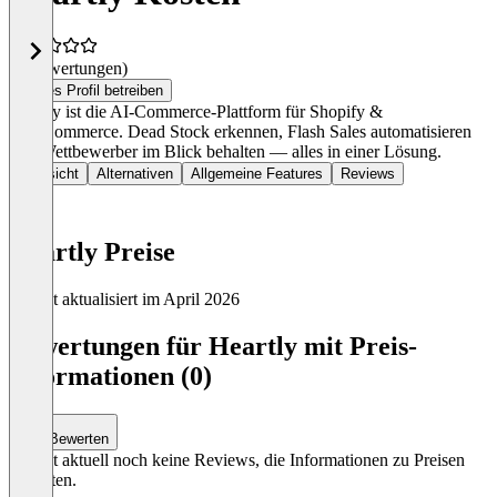
(0 Bewertungen)
Dieses Profil betreiben
Heartly ist die AI-Commerce-Plattform für Shopify &
WooCommerce. Dead Stock erkennen, Flash Sales automatisieren
und Wettbewerber im Blick behalten — alles in einer Lösung.
Übersicht
Alternativen
Allgemeine Features
Reviews
Heartly Preise
Zuletzt aktualisiert im April 2026
Item
1
Bewertungen für Heartly mit Preis-
of
Informationen (0)
0
Bewerten
Es gibt aktuell noch keine Reviews, die Informationen zu Preisen
enthalten.