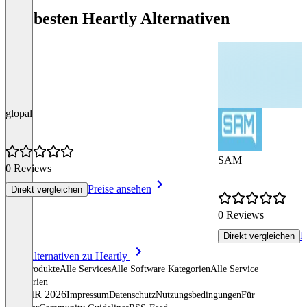
Die besten Heartly Alternativen
glopal
SAM
0 Reviews
Preise ansehen
Direkt vergleichen
0 Reviews
P
Direkt vergleichen
Item
Alle Alternativen zu Heartly
1
Alle Produkte
Alle Services
Alle Software Kategorien
Alle Service
of
Kategorien
2
© OMR 2026
Impressum
Datenschutz
Nutzungsbedingungen
Für