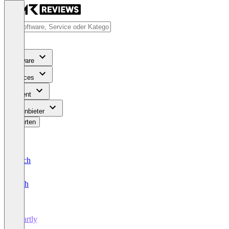
Software
Services
Content
Für Anbieter
Bewerten
Deutsch
English
Heartly