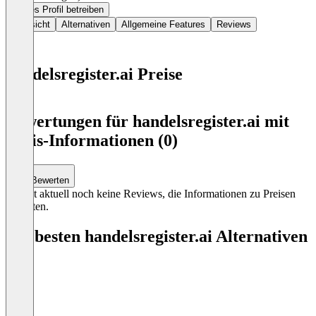
Dieses Profil betreiben
Übersicht
Alternativen
Allgemeine Features
Reviews
handelsregister.ai Preise
Item
1
Bewertungen für handelsregister.ai mit
of
Preis-Informationen (0)
0
Bewerten
Es gibt aktuell noch keine Reviews, die Informationen zu Preisen
enthalten.
Die besten handelsregister.ai Alternativen