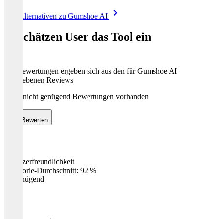
Item
Alle Alternativen zu Gumshoe AI
1
of
So schätzen User das Tool ein
8
Die Bewertungen ergeben sich aus den für Gumshoe AI
abgegebenen Reviews
Noch nicht genügend Bewertungen vorhanden
Bewerten
Benutzerfreundlichkeit
0
%
Kategorie-Durchschnitt: 92 %
Ungenügend