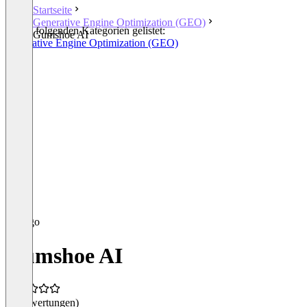
Startseite
Generative Engine Optimization (GEO)
In den folgenden Kategorien gelistet:
Gumshoe AI
Generative Engine Optimization (GEO)
Gumshoe AI
(0 Bewertungen)