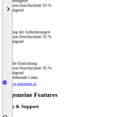
Kundensupport
0
%
Kategorie-Durchschnitt: 93 %
Ungenügend
Erfüllung der Anforderungen
0
%
Kategorie-Durchschnitt: 92 %
Ungenügend
Einfache Einrichtung
0
%
Kategorie-Durchschnitt: 95 %
Ungenügend
Weiterführende Links
www.gumshoe.ai
Allgemeine Features
Setup & Support