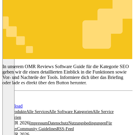
SEO
In unserem OMR Reviews Software Guide für die Kategorie SEO
geben wir dir einen detaillierten Einblick in die Funktionen sowie
Vor- und Nachteile der Tools. Informiere dich über das Briefing
oder lade es direkt über den Button herunter.
Download
Alle Produkte
Alle Services
Alle Software Kategorien
Alle Service
Kategorien
© OMR 2026
Impressum
Datenschutz
Nutzungsbedingungen
Für
Anbieter
Community Guidelines
RSS-Feed
© OMR 2026