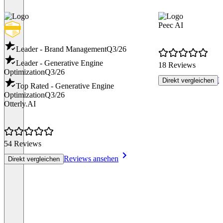
Peec AI
Leader - Brand Management
Q3/26
Leader - Generative Engine
18 Reviews
Optimization
Q3/26
R
Direkt vergleichen
Top Rated - Generative Engine
Optimization
Q3/26
Otterly.AI
54 Reviews
Reviews ansehen
Direkt vergleichen