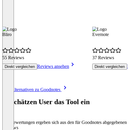
Bliro
Evernote
55 Reviews
37 Reviews
Reviews ansehen
R
Direkt vergleichen
Direkt vergleichen
Item
Alle Alternativen zu Goodnotes
1
of
So schätzen User das Tool ein
8
Die Bewertungen ergeben sich aus den für Goodnotes abgegebenen
Reviews