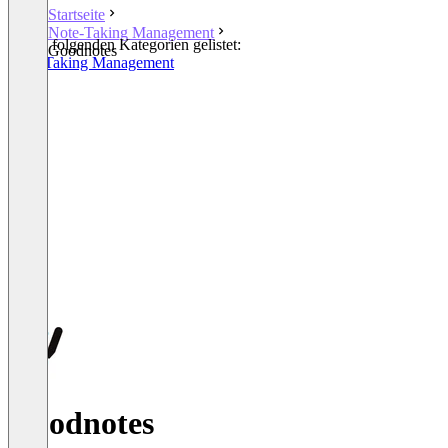
Startseite
Note-Taking Management
In den folgenden Kategorien gelistet:
Goodnotes
Note-Taking Management
Goodnotes