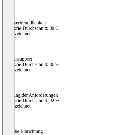
Benutzerfreundlichkeit
0
%
Kategorie-Durchschnitt: 88 %
Ausgezeichnet
Kundensupport
0
%
Kategorie-Durchschnitt: 86 %
Ausgezeichnet
Erfüllung der Anforderungen
0
%
Kategorie-Durchschnitt: 92 %
Ausgezeichnet
Einfache Einrichtung
0
%