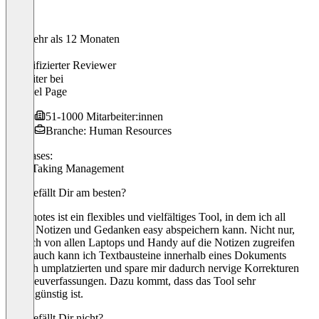
Vor mehr als 12 Monaten
Nina
Verifizierter Reviewer
Recruiter
bei
Michael Page
51-1000 Mitarbeiter:innen
Branche: Human Resources
Use cases:
Note-Taking Management
Was gefällt Dir am besten?
Goodnotes ist ein flexibles und vielfältiges Tool, in dem ich all
meine Notizen und Gedanken easy abspeichern kann. Nicht nur,
dass ich von allen Laptops und Handy auf die Notizen zugreifen
kann, auch kann ich Textbausteine innerhalb eines Dokuments
einfach umplatzierten und spare mir dadurch nervige Korrekturen
und Neuverfassungen. Dazu kommt, dass das Tool sehr
kostengünstig ist.
Was gefällt Dir nicht?