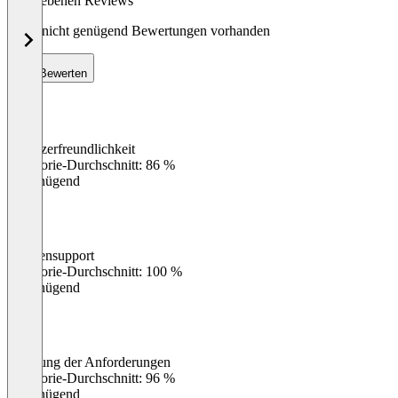
abgegebenen Reviews
Noch nicht genügend Bewertungen vorhanden
Bewerten
Benutzerfreundlichkeit
0
%
Kategorie-Durchschnitt: 86 %
Ungenügend
Kundensupport
0
%
Kategorie-Durchschnitt: 100 %
Ungenügend
Erfüllung der Anforderungen
0
%
Kategorie-Durchschnitt: 96 %
Ungenügend