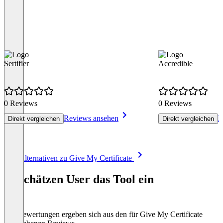
Sertifier
Accredible
0 Reviews
0 Reviews
Reviews ansehen
R
Direkt vergleichen
Direkt vergleichen
Item
Alle Alternativen zu Give My Certificate
1
of
So schätzen User das Tool ein
8
Die Bewertungen ergeben sich aus den für Give My Certificate