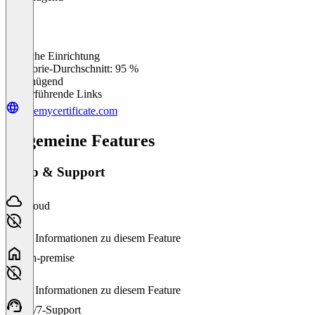
Einfache Einrichtung
0
%
Kategorie-Durchschnitt: 95 %
Ungenügend
Weiterführende Links
givemycertificate.com
Allgemeine Features
Setup & Support
Cloud
Keine Informationen zu diesem Feature
On-premise
Keine Informationen zu diesem Feature
24/7-Support