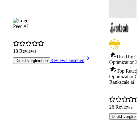
Peec AI
18 Reviews
Used by O
Reviews ansehen
Direkt vergleichen
Optimization
2
Top Rated 
Optimization
Q
Rankscale.ai
26 Reviews
Direkt vergleic