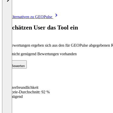
Item
Alle Alternativen zu GEOPulse
1
of
So schätzen User das Tool ein
8
Die Bewertungen ergeben sich aus den für GEOPulse abgegebenen 
Noch nicht genügend Bewertungen vorhanden
Bewerten
Benutzerfreundlichkeit
0
%
Kategorie-Durchschnitt: 92 %
Ungenügend