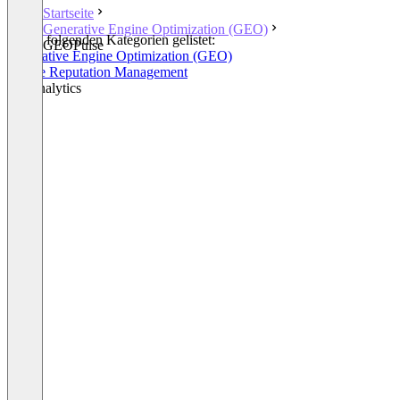
Startseite
Generative Engine Optimization (GEO)
In den folgenden Kategorien gelistet:
GEOPulse
Generative Engine Optimization (GEO)
Online Reputation Management
PR Analytics