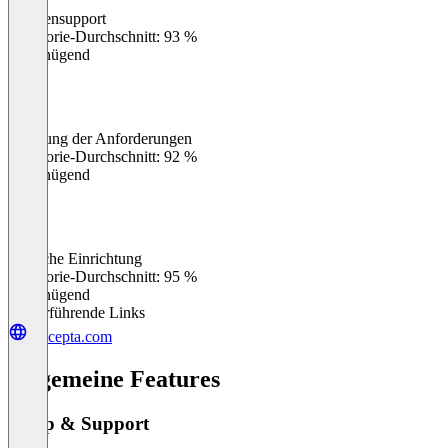
Kundensupport
0
%
Kategorie-Durchschnitt: 93 %
Ungenügend
Erfüllung der Anforderungen
0
%
Kategorie-Durchschnitt: 92 %
Ungenügend
Einfache Einrichtung
0
%
Kategorie-Durchschnitt: 95 %
Ungenügend
Weiterführende Links
unicepta.com
Allgemeine Features
Setup & Support