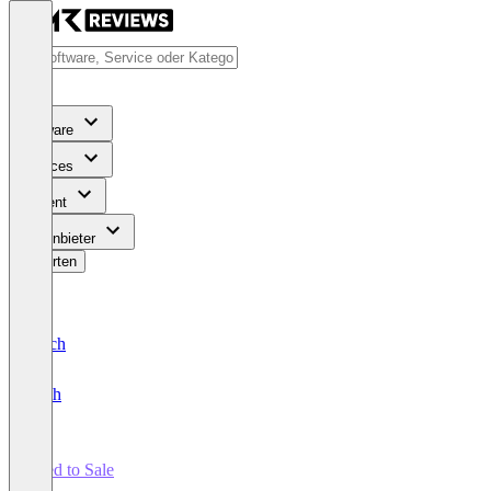
Software
Services
Content
Für Anbieter
Bewerten
Deutsch
English
Seed to Sale