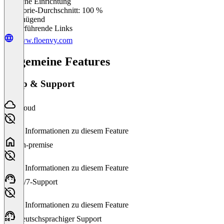
Einfache Einrichtung
0
%
Kategorie-Durchschnitt: 100 %
Ungenügend
Weiterführende Links
www.floenvy.com
Allgemeine Features
Setup & Support
Cloud
Keine Informationen zu diesem Feature
On-premise
Keine Informationen zu diesem Feature
24/7-Support
Keine Informationen zu diesem Feature
Deutschsprachiger Support