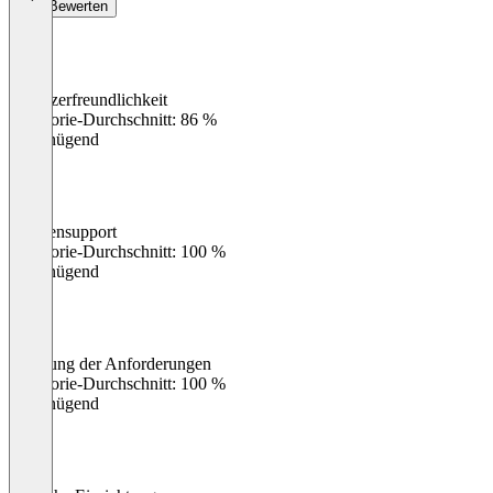
Bewerten
Benutzerfreundlichkeit
0
%
Kategorie-Durchschnitt: 86 %
Ungenügend
Kundensupport
0
%
Kategorie-Durchschnitt: 100 %
Ungenügend
Erfüllung der Anforderungen
0
%
Kategorie-Durchschnitt: 100 %
Ungenügend