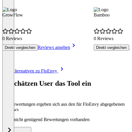
GrowFlow
Bamboo
0 Reviews
0 Reviews
Reviews ansehen
R
Direkt vergleichen
Direkt vergleichen
Item
Alle Alternativen zu FloEnvy
1
of
So schätzen User das Tool ein
8
Die Bewertungen ergeben sich aus den für FloEnvy abgegebenen
Reviews
Noch nicht genügend Bewertungen vorhanden