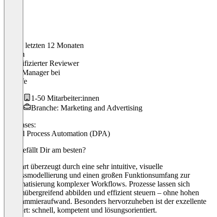
In den letzten 12 Monaten
Jasmin
Verifizierter Reviewer
Sales Manager
bei
corplife
1-50 Mitarbeiter:innen
Branche: Marketing and Advertising
Use cases:
Digital Process Automation (DPA)
Was gefällt Dir am besten?
Firestart überzeugt durch eine sehr intuitive, visuelle
Prozessmodellierung und einen großen Funktionsumfang zur
Automatisierung komplexer Workflows. Prozesse lassen sich
systemübergreifend abbilden und effizient steuern – ohne hohen
Programmieraufwand. Besonders hervorzuheben ist der exzellente
Support: schnell, kompetent und lösungsorientiert.