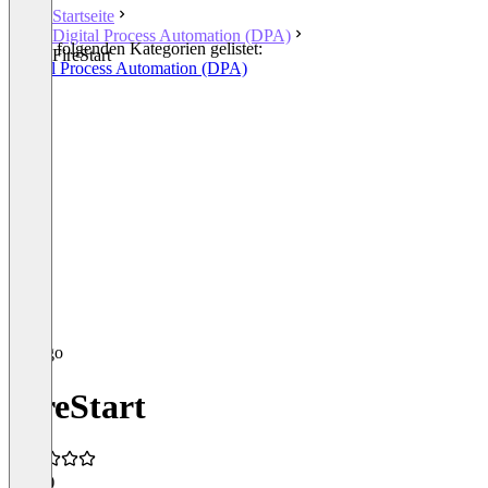
Startseite
Digital Process Automation (DPA)
In den folgenden Kategorien gelistet:
FireStart
Digital Process Automation (DPA)
FireStart
4,8
(7)