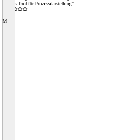
“Tolles Tool für Prozessdarstellung”
4.5
M