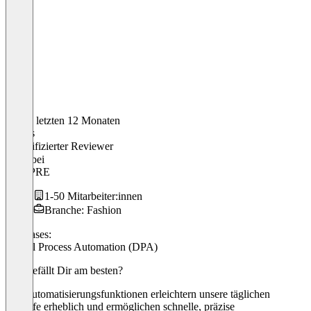
In den letzten 12 Monaten
Tobias
Verifizierter Reviewer
CEO
bei
EVUPRE
1-50 Mitarbeiter:innen
Branche: Fashion
Use cases:
Digital Process Automation (DPA)
Was gefällt Dir am besten?
Die Automatisierungsfunktionen erleichtern unsere täglichen
Abläufe erheblich und ermöglichen schnelle, präzise