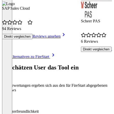
SAP Sales Cloud
Scheer PAS
94 Reviews
Reviews ansehen
Direkt vergleichen
6 Reviews
R
Direkt vergleichen
Item
Alle Alternativen zu FireStart
1
of
So schätzen User das Tool ein
8
Die Bewertungen ergeben sich aus den für FireStart abgegebenen
Reviews
Benutzerfreundlichkeit
0
%