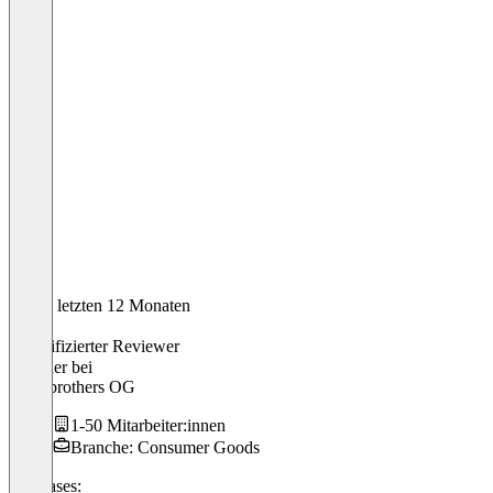
In den letzten 12 Monaten
Nick
Verifizierter Reviewer
Founder
bei
woodbrothers OG
1-50 Mitarbeiter:innen
Branche: Consumer Goods
Use cases: