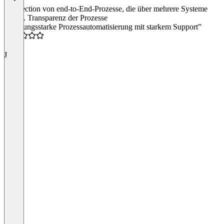
Connection von end-to-End-Prozesse, die über mehrere Systeme
laufen. Transparenz der Prozesse
“Leistungsstarke Prozessautomatisierung mit starkem Support”
5.0
J