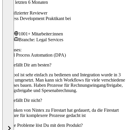
In den letzten 6 Monaten
Ben
Verifizierter Reviewer
Business Development Praktikant
bei
PWC
1001+ Mitarbeiter:innen
Branche: Legal Services
Use cases:
Digital Process Automation (DPA)
Was gefällt Dir am besten?
Das Tool ist sehr einfach zu bedienen und Integration wurde in 3
Tagen umgesetzt. Man kann sich Workflows für viele verschiedene
use cases bauen. Haben Prozesse für Rechnungseingang/freigabe,
Vertragsfreigabe und Spesenabrechnung.
Was gefällt Dir nicht?
Umdenken von Nintex zu Firestart hat gedauert, da die Firestart
Software für komplexere Prozesse gedacht ist
Welche Probleme löst Du mit dem Produkt?