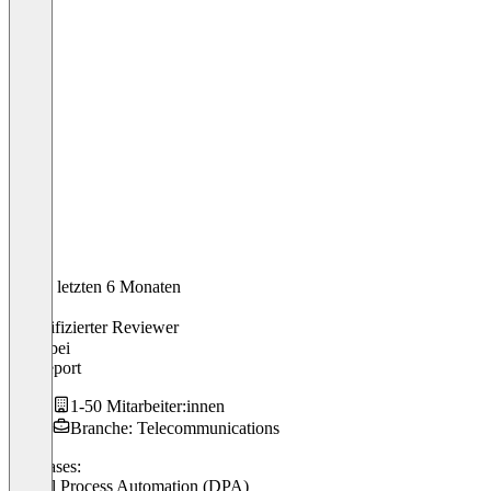
In den letzten 6 Monaten
David
Verifizierter Reviewer
CEO
bei
Mergeport
1-50 Mitarbeiter:innen
Branche: Telecommunications
Use cases:
Digital Process Automation (DPA)