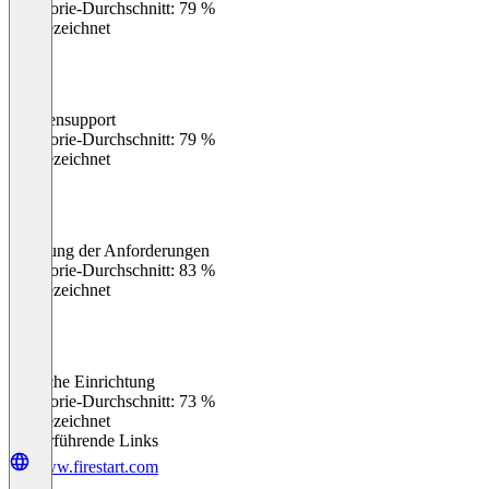
Kategorie-Durchschnitt: 79 %
Ausgezeichnet
Kundensupport
0
%
Kategorie-Durchschnitt: 79 %
Ausgezeichnet
Erfüllung der Anforderungen
0
%
Kategorie-Durchschnitt: 83 %
Ausgezeichnet
Einfache Einrichtung
0
%
Kategorie-Durchschnitt: 73 %
Ausgezeichnet
Weiterführende Links
www.firestart.com