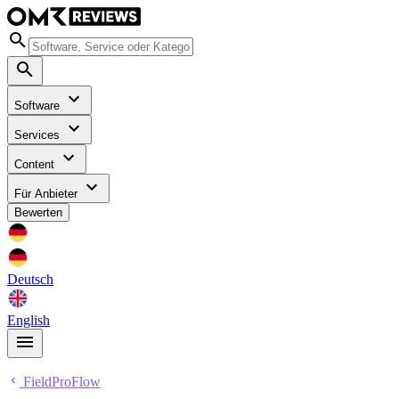
Software
Services
Content
Für Anbieter
Bewerten
Deutsch
English
FieldProFlow