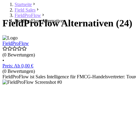
Startseite
Field Sales
FieldProFlow
FieldProFlow Alternativen (24)
FieldProFlow Alternativen
FieldProFlow
(0 Bewertungen)
•
Preis: Ab 0,00 €
(0 Bewertungen)
FieldProFlow ist Sales Intelligence für FMCG-Handelsvertreter: Toure