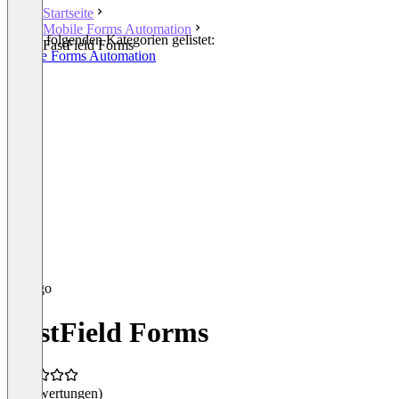
Startseite
Mobile Forms Automation
In den folgenden Kategorien gelistet:
FastField Forms
Mobile Forms Automation
FastField Forms
(0 Bewertungen)