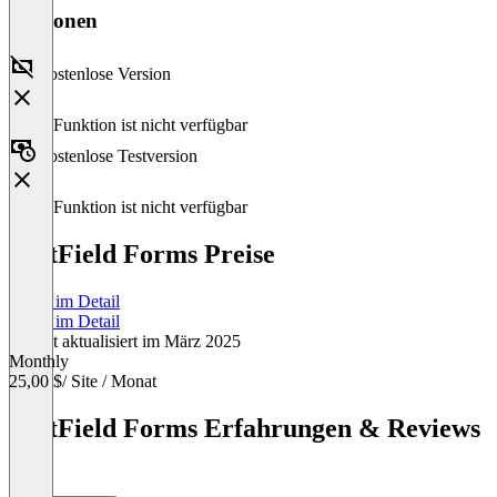
Versionen
Kostenlose Version
Diese Funktion ist nicht verfügbar
Kostenlose Testversion
Diese Funktion ist nicht verfügbar
FastField Forms Preise
Preise im Detail
Preise im Detail
Zuletzt aktualisiert im März 2025
Monthly
25,00 $
/ Site / Monat
Item
1
FastField Forms Erfahrungen & Reviews
of
(0)
1