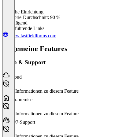
Einfache Einrichtung
0
%
Kategorie-Durchschnitt: 90 %
Ungenügend
Weiterführende Links
www.fastfieldforms.com
Allgemeine Features
Setup & Support
Cloud
Keine Informationen zu diesem Feature
On-premise
Keine Informationen zu diesem Feature
24/7-Support
Keine Informationen zu diesem Feature