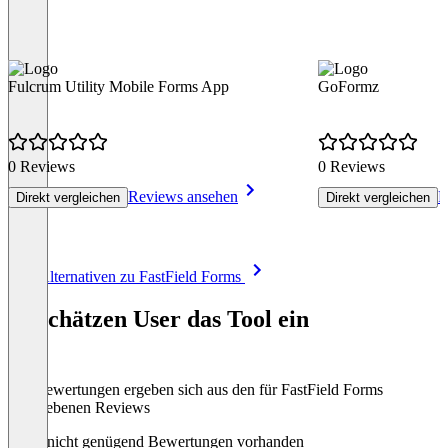
Fulcrum Utility Mobile Forms App
GoFormz
0 Reviews
0 Reviews
Reviews ansehen
R
Direkt vergleichen
Direkt vergleichen
Item
Alle Alternativen zu FastField Forms
1
of
So schätzen User das Tool ein
8
Die Bewertungen ergeben sich aus den für FastField Forms
abgegebenen Reviews
Noch nicht genügend Bewertungen vorhanden