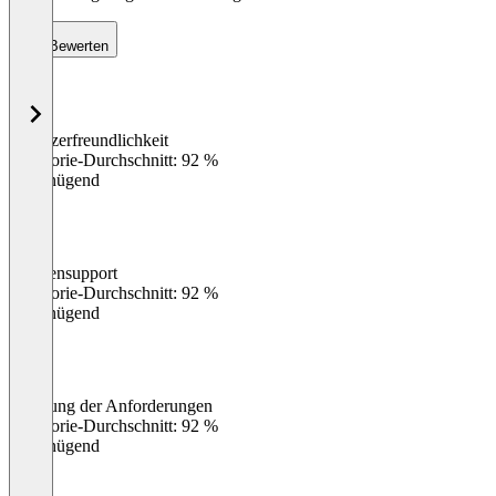
Bewerten
Benutzerfreundlichkeit
0
%
Kategorie-Durchschnitt: 92 %
Ungenügend
Kundensupport
0
%
Kategorie-Durchschnitt: 92 %
Ungenügend
Erfüllung der Anforderungen
0
%
Kategorie-Durchschnitt: 92 %
Ungenügend