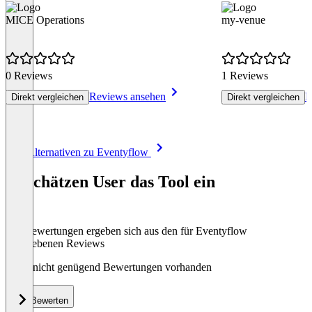
MICE Operations
my-venue
0 Reviews
1 Reviews
Reviews ansehen
R
Direkt vergleichen
Direkt vergleichen
Item
Alle Alternativen zu Eventyflow
1
of
So schätzen User das Tool ein
8
Die Bewertungen ergeben sich aus den für Eventyflow
abgegebenen Reviews
Noch nicht genügend Bewertungen vorhanden
Bewerten