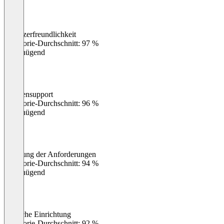
Benutzerfreundlichkeit
0
%
Kategorie-Durchschnitt: 97 %
Ungenügend
Kundensupport
0
%
Kategorie-Durchschnitt: 96 %
Ungenügend
Erfüllung der Anforderungen
0
%
Kategorie-Durchschnitt: 94 %
Ungenügend
Einfache Einrichtung
0
%
Kategorie-Durchschnitt: 92 %