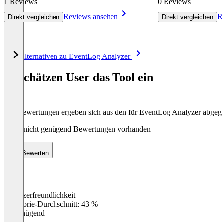
1 Reviews
0 Reviews
Reviews ansehen
R
Direkt vergleichen
Direkt vergleichen
Item
Alle Alternativen zu EventLog Analyzer
1
of
So schätzen User das Tool ein
7
Die Bewertungen ergeben sich aus den für EventLog Analyzer abge
Noch nicht genügend Bewertungen vorhanden
Bewerten
Benutzerfreundlichkeit
0
%
Kategorie-Durchschnitt: 43 %
Ungenügend