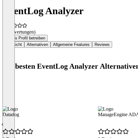
EventLog Analyzer
(0 Bewertungen)
Dieses Profil betreiben
Übersicht
Alternativen
Allgemeine Features
Reviews
Die besten EventLog Analyzer Alternative
Datadog
ManageEngine ADAu