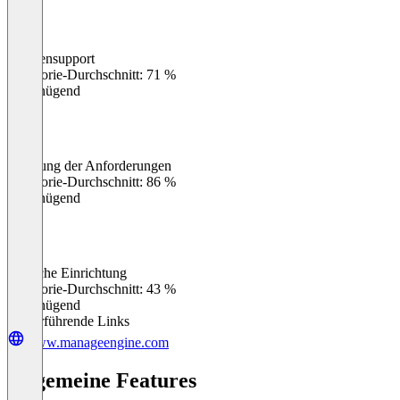
Kundensupport
0
%
Kategorie-Durchschnitt: 71 %
Ungenügend
Erfüllung der Anforderungen
0
%
Kategorie-Durchschnitt: 86 %
Ungenügend
Einfache Einrichtung
0
%
Kategorie-Durchschnitt: 43 %
Ungenügend
Weiterführende Links
www.manageengine.com
Allgemeine Features