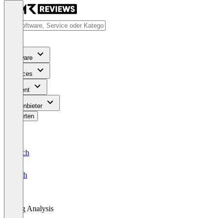
Software
Services
Content
Für Anbieter
Bewerten
Deutsch
English
Log Analysis