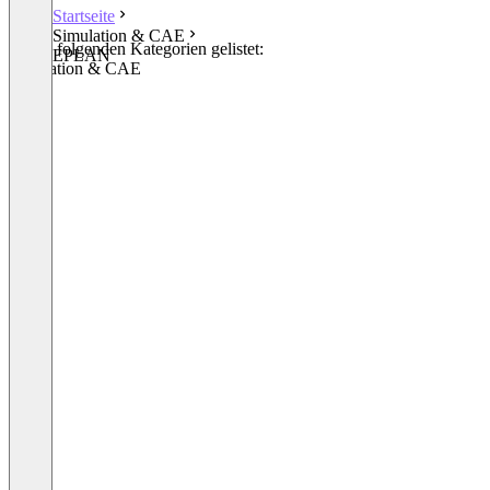
Startseite
Simulation & CAE
In den folgenden Kategorien gelistet:
EPLAN
Simulation & CAE