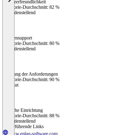
Benutzerfreundlichkeit
0
%
Kategorie-Durchschnitt: 82 %
Zufriedenstellend
Kundensupport
0
%
Kategorie-Durchschnitt: 80 %
Zufriedenstellend
Erfüllung der Anforderungen
0
%
Kategorie-Durchschnitt: 90 %
Sehr gut
Einfache Einrichtung
0
%
Kategorie-Durchschnitt: 88 %
Zufriedenstellend
Weiterführende Links
www.eplan-software.com