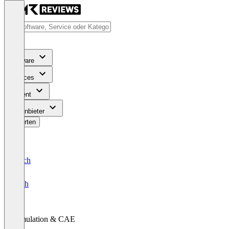
Software
Services
Content
Für Anbieter
Bewerten
Deutsch
English
Simulation & CAE