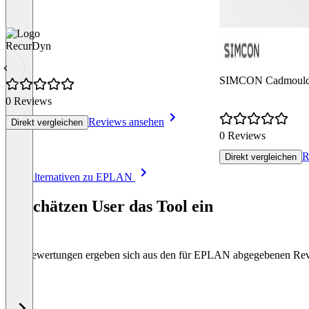
RecurDyn
SIMCON Cadmould
0 Reviews
Reviews ansehen
Direkt vergleichen
0 Reviews
R
Direkt vergleichen
Item
Alle Alternativen zu EPLAN
1
of
So schätzen User das Tool ein
8
Die Bewertungen ergeben sich aus den für EPLAN abgegebenen Re