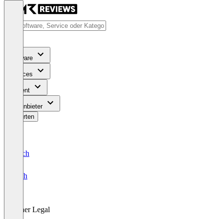
Software
Services
Content
Für Anbieter
Bewerten
Deutsch
English
Other Legal