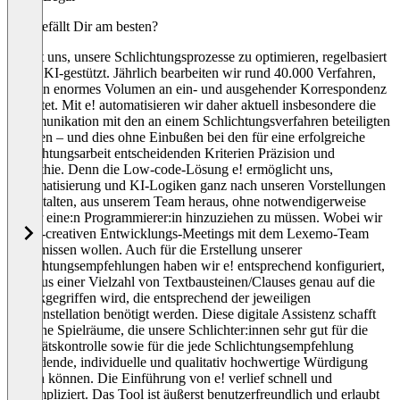
Was gefällt Dir am besten?
e! hilft uns, unsere Schlichtungsprozesse zu optimieren, regelbasiert
sowie KI-gestützt. Jährlich bearbeiten wir rund 40.000 Verfahren,
was ein enormes Volumen an ein- und ausgehender Korrespondenz
bedeutet. Mit e! automatisieren wir daher aktuell insbesondere die
Kommunikation mit den an einem Schlichtungsverfahren beteiligten
Parteien – und dies ohne Einbußen bei den für eine erfolgreiche
Schlichtungsarbeit entscheidenden Kriterien Präzision und
Empathie. Denn die Low-code-Lösung e! ermöglicht uns,
Automatisierung und KI-Logiken ganz nach unseren Vorstellungen
zu gestalten, aus unserem Team heraus, ohne notwendigerweise
immer eine:n Programmierer:in hinzuziehen zu müssen. Wobei wir
die co-creativen Entwicklungs-Meetings mit dem Lexemo-Team
nicht missen wollen. Auch für die Erstellung unserer
Schlichtungsempfehlungen haben wir e! entsprechend konfiguriert,
dass aus einer Vielzahl von Textbausteinen/Clauses genau auf die
zurückgegriffen wird, die entsprechend der jeweiligen
Fallkonstellation benötigt werden. Diese digitale Assistenz schafft
zeitliche Spielräume, die unsere Schlichter:innen sehr gut für die
Qualitätskontrolle sowie für die jede Schlichtungsempfehlung
abrundende, individuelle und qualitativ hochwertige Würdigung
nutzen können. Die Einführung von e! verlief schnell und
unkompliziert. Das Tool ist äußerst benutzerfreundlich und erlaubt