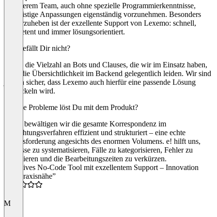
es unserem Team, auch ohne spezielle Programmierkenntnisse,
kurzfristige Anpassungen eigenständig vorzunehmen. Besonders
hervorzuheben ist der exzellente Support von Lexemo: schnell,
kompetent und immer lösungsorientiert.
Was gefällt Dir nicht?
Durch die Vielzahl an Bots und Clauses, die wir im Einsatz haben,
kann die Übersichtlichkeit im Backend gelegentlich leiden. Wir sind
jedoch sicher, dass Lexemo auch hierfür eine passende Lösung
entwickeln wird.
Welche Probleme löst Du mit dem Produkt?
Mit e! bewältigen wir die gesamte Korrespondenz im
Schlichtungsverfahren effizient und strukturiert – eine echte
Herausforderung angesichts des enormen Volumens. e! hilft uns,
Prozesse zu systematisieren, Fälle zu kategorisieren, Fehler zu
minimieren und die Bearbeitungszeiten zu verkürzen.
“Intuitives No-Code Tool mit exzellentem Support – Innovation
trifft Praxisnähe”
5.0
M