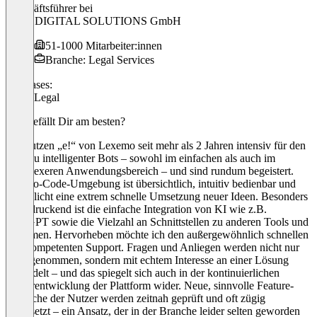
Geschäftsführer
bei
ASD. DIGITAL SOLUTIONS GmbH
51-1000 Mitarbeiter:innen
Branche: Legal Services
Use cases:
Other Legal
Was gefällt Dir am besten?
Wir nutzen „e!“ von Lexemo seit mehr als 2 Jahren intensiv für den
Aufbau intelligenter Bots – sowohl im einfachen als auch im
komplexeren Anwendungsbereich – und sind rundum begeistert.
Die No-Code-Umgebung ist übersichtlich, intuitiv bedienbar und
ermöglicht eine extrem schnelle Umsetzung neuer Ideen. Besonders
beeindruckend ist die einfache Integration von KI wie z.B.
ChatGPT sowie die Vielzahl an Schnittstellen zu anderen Tools und
Systemen. Hervorheben möchte ich den außergewöhnlich schnellen
und kompetenten Support. Fragen und Anliegen werden nicht nur
ernst genommen, sondern mit echtem Interesse an einer Lösung
behandelt – und das spiegelt sich auch in der kontinuierlichen
Weiterentwicklung der Plattform wider. Neue, sinnvolle Feature-
Wünsche der Nutzer werden zeitnah geprüft und oft zügig
umgesetzt – ein Ansatz, der in der Branche leider selten geworden