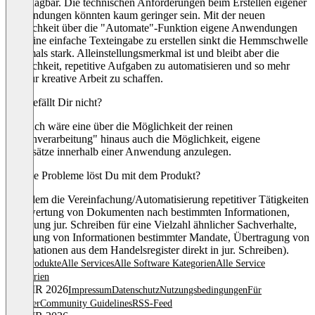
unschlagbar. Die technischen Anforderungen beim Erstellen eigener
Anwendungen könnten kaum geringer sein. Mit der neuen
Möglichkeit über die "Automate"-Funktion eigene Anwendungen
über eine einfache Texteingabe zu erstellen sinkt die Hemmschwelle
nochmals stark. Alleinstellungsmerkmal ist und bleibt aber die
Möglichkeit, repetitive Aufgaben zu automatisieren und so mehr
Zeit für kreative Arbeit zu schaffen.
Was gefällt Dir nicht?
Hilfreich wäre eine über die Möglichkeit der reinen
"Datenverarbeitung" hinaus auch die Möglichkeit, eigene
Datensätze innerhalb einer Anwendung anzulegen.
Welche Probleme löst Du mit dem Produkt?
Vor allem die Vereinfachung/Automatisierung repetitiver Tätigkeiten
(Auswertung von Dokumenten nach bestimmten Informationen,
Erstellung jur. Schreiben für eine Vielzahl ähnlicher Sachverhalte,
Erfassung von Informationen bestimmter Mandate, Übertragung von
Informationen aus dem Handelsregister direkt in jur. Schreiben).
Alle Produkte
Alle Services
Alle Software Kategorien
Alle Service
Kategorien
© OMR 2026
Impressum
Datenschutz
Nutzungsbedingungen
Für
Anbieter
Community Guidelines
RSS-Feed