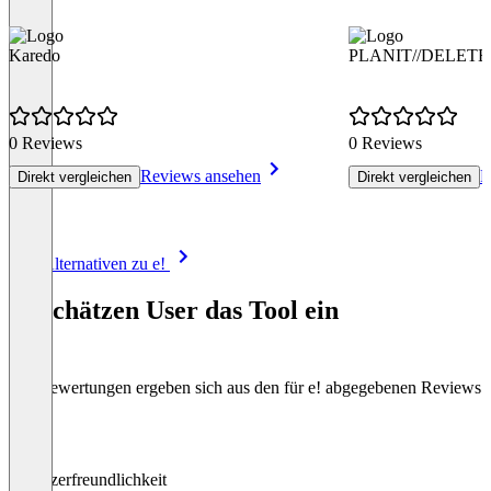
Karedo
PLANIT//DELETE
0 Reviews
0 Reviews
Reviews ansehen
R
Direkt vergleichen
Direkt vergleichen
Item
Alle Alternativen zu e!
1
of
So schätzen User das Tool ein
7
Die Bewertungen ergeben sich aus den für e! abgegebenen Reviews
Benutzerfreundlichkeit
0
%