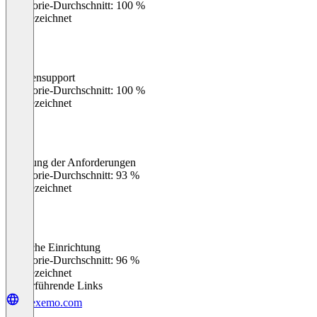
Kategorie-Durchschnitt: 100 %
Ausgezeichnet
Kundensupport
0
%
Kategorie-Durchschnitt: 100 %
Ausgezeichnet
Erfüllung der Anforderungen
0
%
Kategorie-Durchschnitt: 93 %
Ausgezeichnet
Einfache Einrichtung
0
%
Kategorie-Durchschnitt: 96 %
Ausgezeichnet
Weiterführende Links
e.lexemo.com