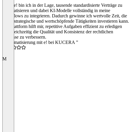
Dank e! bin ich in der Lage, tausende standardisierte Verträge zu
automatisieren und dabei KI-Modelle vollständig in meine
Workflows zu integrieren. Dadurch gewinne ich wertvolle Zeit, die
ich in strategische und wertschöpfende Tätigkeiten investieren kann.
Die Plattform hilft mir, repetitive Aufgaben effizient zu erledigen
und gleichzeitig die Qualität und Konsistenz der rechtlichen
Prozesse zu verbessern.
“Automatisierung mit e! bei KUCERA ”
5.0
M