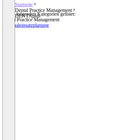
Startseite
Dental Practice Management
In den folgenden Kategorien gelistet:
DENTAplus
Dental Practice Management
Personaleinsatzplanung