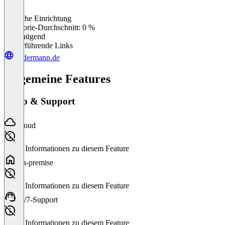
Einfache Einrichtung
0
%
Kategorie-Durchschnitt: 0 %
Ungenügend
Weiterführende Links
stadermann.de
Allgemeine Features
Setup & Support
Cloud
Keine Informationen zu diesem Feature
On-premise
Keine Informationen zu diesem Feature
24/7-Support
Keine Informationen zu diesem Feature