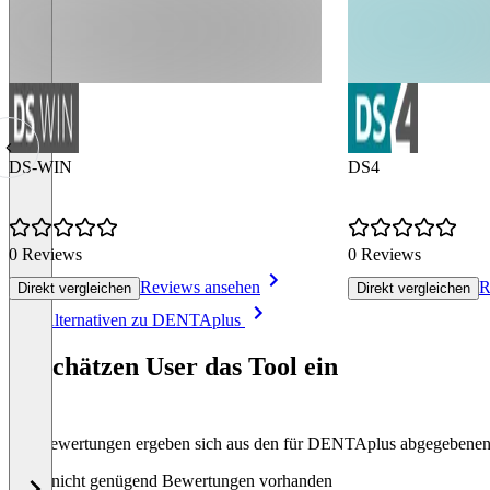
DS-WIN
DS4
0 Reviews
0 Reviews
Reviews ansehen
R
Direkt vergleichen
Direkt vergleichen
Item
Alle Alternativen zu DENTAplus
1
of
So schätzen User das Tool ein
3
Die Bewertungen ergeben sich aus den für DENTAplus abgegebene
Noch nicht genügend Bewertungen vorhanden