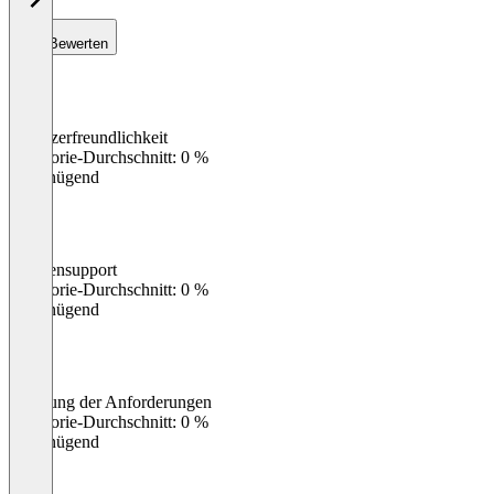
Bewerten
Benutzerfreundlichkeit
0
%
Kategorie-Durchschnitt: 0 %
Ungenügend
Kundensupport
0
%
Kategorie-Durchschnitt: 0 %
Ungenügend
Erfüllung der Anforderungen
0
%
Kategorie-Durchschnitt: 0 %
Ungenügend