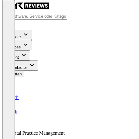
Software
Services
Content
Für Anbieter
Bewerten
Deutsch
English
Dental Practice Management