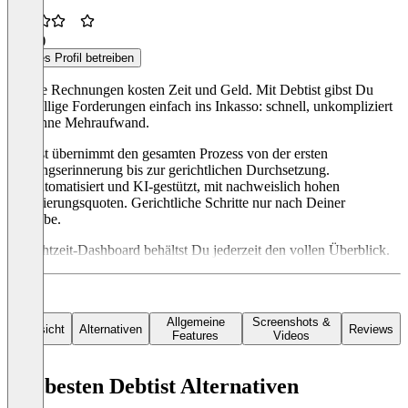
3,3
(3)
Dieses Profil betreiben
Offene Rechnungen kosten Zeit und Geld. Mit Debtist gibst Du
überfällige Forderungen einfach ins Inkasso: schnell, unkompliziert
und ohne Mehraufwand.
Debtist übernimmt den gesamten Prozess von der ersten
Zahlungserinnerung bis zur gerichtlichen Durchsetzung.
Vollautomatisiert und KI-gestützt, mit nachweislich hohen
Realisierungsquoten. Gerichtliche Schritte nur nach Deiner
Freigabe.
Im Echtzeit-Dashboard behältst Du jederzeit den vollen Überblick.
Allgemeine
Screenshots &
Übersicht
Alternativen
Reviews
Features
Videos
Die besten Debtist Alternativen