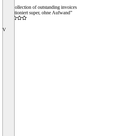
Soft Collection of outstanding invoices
“Funktioniert super, ohne Aufwand”
4.5
V