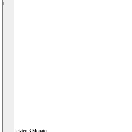
T
In den letzten 3 Monaten