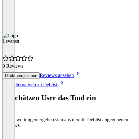
Leverest
0 Reviews
Reviews ansehen
Direkt vergleichen
Item
Alle Alternativen zu Debtist
1
of
So schätzen User das Tool ein
1
Die Bewertungen ergeben sich aus den für Debtist abgegebenen
Reviews