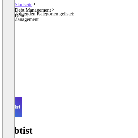
Startseite
Debt Management
In den folgenden Kategorien gelistet:
Debtist
Debt Management
Debtist