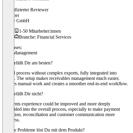
Tom
Verifizierter Reviewer
CEO
bei
Payley GmbH
1-50 Mitarbeiter:innen
Branche: Financial Services
Use cases:
Debt Management
Was gefällt Dir am besten?
Digital process without complex exports, fully integrated into
Qonto. The setup makes receivables management much easier,
reduces manual work and creates a smoother end-to-end workflow.
Was gefällt Dir nicht?
Payments experience could be improved and more deeply
embedded into the overall process, especially to make payment
collection, reconciliation and customer communication more
seamless.
Welche Probleme löst Du mit dem Produkt?