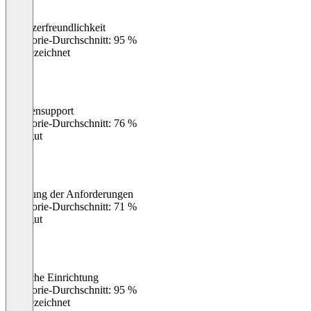
Benutzerfreundlichkeit
0
%
Kategorie-Durchschnitt: 95 %
Ausgezeichnet
Kundensupport
0
%
Kategorie-Durchschnitt: 76 %
Sehr gut
Erfüllung der Anforderungen
0
%
Kategorie-Durchschnitt: 71 %
Sehr gut
Einfache Einrichtung
0
%
Kategorie-Durchschnitt: 95 %
Ausgezeichnet