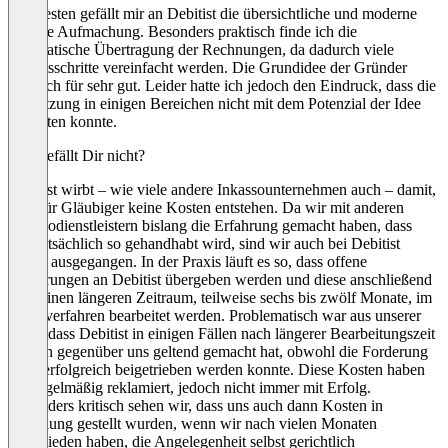
Am besten gefällt mir an Debitist die übersichtliche und moderne
digitale Aufmachung. Besonders praktisch finde ich die
automatische Übertragung der Rechnungen, da dadurch viele
Arbeitsschritte vereinfacht werden. Die Grundidee der Gründer
halte ich für sehr gut. Leider hatte ich jedoch den Eindruck, dass die
Umsetzung in einigen Bereichen nicht mit dem Potenzial der Idee
mithalten konnte.
Was gefällt Dir nicht?
Debitist wirbt – wie viele andere Inkassounternehmen auch – damit,
dass für Gläubiger keine Kosten entstehen. Da wir mit anderen
Inkassodienstleistern bislang die Erfahrung gemacht haben, dass
dies tatsächlich so gehandhabt wird, sind wir auch bei Debitist
davon ausgegangen. In der Praxis läuft es so, dass offene
Forderungen an Debitist übergeben werden und diese anschließend
über einen längeren Zeitraum, teilweise sechs bis zwölf Monate, im
Mahnverfahren bearbeitet werden. Problematisch war aus unserer
Sicht, dass Debitist in einigen Fällen nach längerer Bearbeitungszeit
Kosten gegenüber uns geltend gemacht hat, obwohl die Forderung
nicht erfolgreich beigetrieben werden konnte. Diese Kosten haben
wir regelmäßig reklamiert, jedoch nicht immer mit Erfolg.
Besonders kritisch sehen wir, dass uns auch dann Kosten in
Rechnung gestellt wurden, wenn wir nach vielen Monaten
entschieden haben, die Angelegenheit selbst gerichtlich