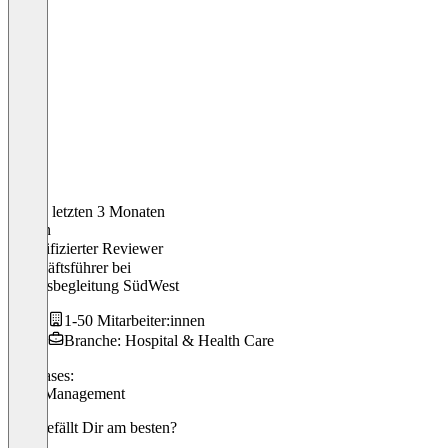
In den letzten 3 Monaten
Fabian
Verifizierter Reviewer
Geschäftsführer
bei
Alltagsbegleitung SüdWest
1-50 Mitarbeiter:innen
Branche: Hospital & Health Care
Use cases:
Debt Management
Was gefällt Dir am besten?