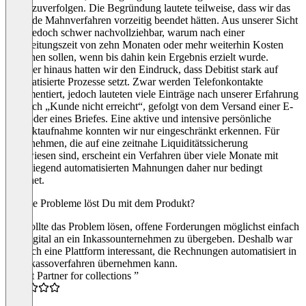
weiterzuverfolgen. Die Begründung lautete teilweise, dass wir das
laufende Mahnverfahren vorzeitig beendet hätten. Aus unserer Sicht
ist es jedoch schwer nachvollziehbar, warum nach einer
Bearbeitungszeit von zehn Monaten oder mehr weiterhin Kosten
entstehen sollen, wenn bis dahin kein Ergebnis erzielt wurde.
Darüber hinaus hatten wir den Eindruck, dass Debitist stark auf
automatisierte Prozesse setzt. Zwar werden Telefonkontakte
dokumentiert, jedoch lauteten viele Einträge nach unserer Erfahrung
lediglich „Kunde nicht erreicht“, gefolgt von dem Versand einer E-
Mail oder eines Briefes. Eine aktive und intensive persönliche
Kontaktaufnahme konnten wir nur eingeschränkt erkennen. Für
Unternehmen, die auf eine zeitnahe Liquiditätssicherung
angewiesen sind, erscheint ein Verfahren über viele Monate mit
überwiegend automatisierten Mahnungen daher nur bedingt
geeignet.
Welche Probleme löst Du mit dem Produkt?
Ich wollte das Problem lösen, offene Forderungen möglichst einfach
und digital an ein Inkassounternehmen zu übergeben. Deshalb war
für mich eine Plattform interessant, die Rechnungen automatisiert in
ein Inkassoverfahren übernehmen kann.
“Great Partner for collections ”
5.0