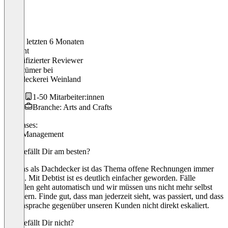
In den letzten 6 Monaten
Vincent
Verifizierter Reviewer
Eigentümer
bei
Dachdeckerei Weinland
1-50 Mitarbeiter:innen
Branche: Arts and Crafts
Use cases:
Debt Management
Was gefällt Dir am besten?
Für uns als Dachdecker ist das Thema offene Rechnungen immer
nervig. Mit Debtist ist es deutlich einfacher geworden. Fälle
einstellen geht automatisch und wir müssen uns nicht mehr selbst
kümmern. Finde gut, dass man jederzeit sieht, was passiert, und dass
die Ansprache gegenüber unseren Kunden nicht direkt eskaliert.
Was gefällt Dir nicht?