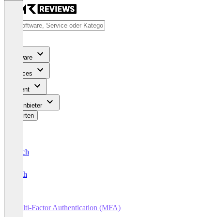
Software
Services
Content
Für Anbieter
Bewerten
Deutsch
English
Multi-Factor Authentication (MFA)