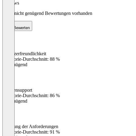
Reviews
Noch nicht genügend Bewertungen vorhanden
Bewerten
Benutzerfreundlichkeit
0
%
Kategorie-Durchschnitt: 88 %
Ungenügend
Kundensupport
0
%
Kategorie-Durchschnitt: 86 %
Ungenügend
Erfüllung der Anforderungen
0
%
Kategorie-Durchschnitt: 91 %