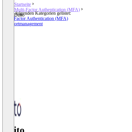
Startseite
Multi-Factor Authentication (MFA)
In den folgenden Kategorien gelistet:
Daito
Multi-Factor Authentication (MFA)
Passwortmanagement
Daito