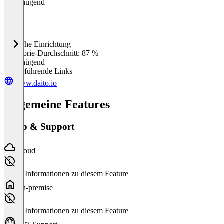
Ungenügend
Einfache Einrichtung
0
%
Kategorie-Durchschnitt: 87 %
Ungenügend
Weiterführende Links
www.daito.io
Allgemeine Features
Setup & Support
Cloud
Keine Informationen zu diesem Feature
On-premise
Keine Informationen zu diesem Feature