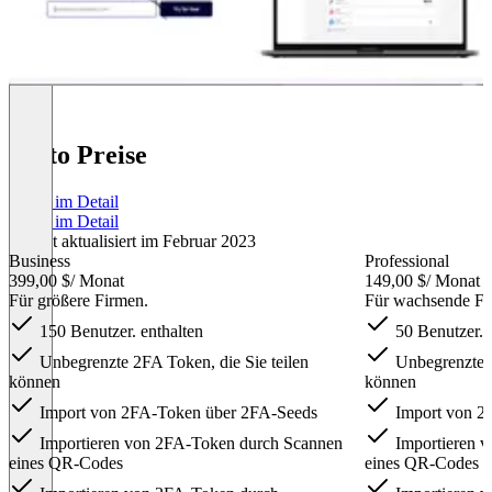
Daito Preise
Preise im Detail
Preise im Detail
Zuletzt aktualisiert im Februar 2023
Business
Professional
399,00 $
/ Monat
149,00 $
/ Monat
Für größere Firmen.
Für wachsende Fi
150 Benutzer. enthalten
50 Benutzer. 
Unbegrenzte 2FA Token, die Sie teilen
Unbegrenzte 2
können
können
Import von 2FA-Token über 2FA-Seeds
Import von 2
Importieren von 2FA-Token durch Scannen
Importieren 
eines QR-Codes
eines QR-Codes