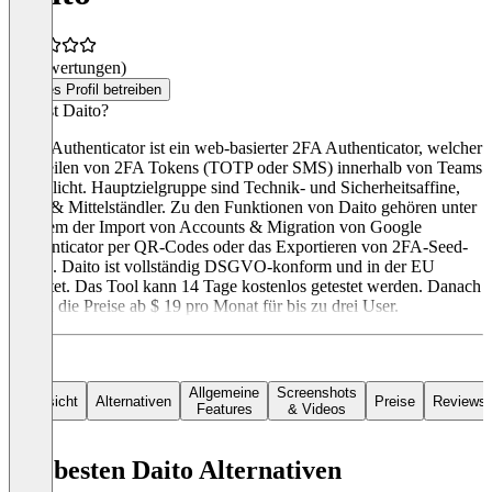
(0 Bewertungen)
Dieses Profil betreiben
Was ist Daito?
Daito Authenticator ist ein web-basierter 2FA Authenticator, welcher
das Teilen von 2FA Tokens (TOTP oder SMS) innerhalb von Teams
ermöglicht. Hauptzielgruppe sind Technik- und Sicherheitsaffine,
SMB & Mittelständler. Zu den Funktionen von Daito gehören unter
anderem der Import von Accounts & Migration von Google
Authenticator per QR-Codes oder das Exportieren von 2FA-Seed-
Codes. Daito ist vollständig DSGVO-konform und in der EU
gehostet. Das Tool kann 14 Tage kostenlos getestet werden. Danach
starten die Preise ab $ 19 pro Monat für bis zu drei User.
Allgemeine
Screenshots
Übersicht
Alternativen
Preise
Reviews
Features
& Videos
Die besten Daito Alternativen