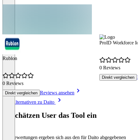
ProID Workforce Ide
Rublon
0 Reviews
R
Direkt vergleichen
0 Reviews
Reviews ansehen
Direkt vergleichen
Item
Alle Alternativen zu Daito
1
of
So schätzen User das Tool ein
8
Die Bewertungen ergeben sich aus den für Daito abgegebenen