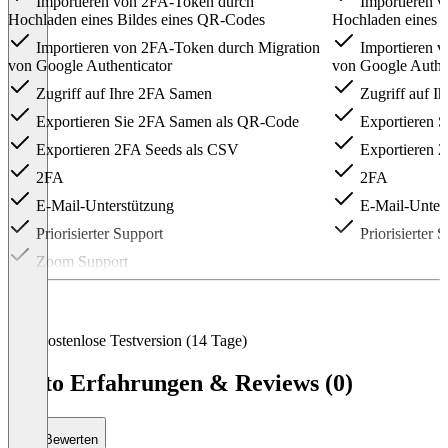
Importieren von 2FA-Token durch
Importieren 
Hochladen eines Bildes eines QR-Codes
Hochladen eines 
Importieren von 2FA-Token durch Migration
Importieren v
von Google Authenticator
von Google Authe
Zugriff auf Ihre 2FA Samen
Zugriff auf I
Exportieren Sie 2FA Samen als QR-Code
Exportieren 
Exportieren 2FA Seeds als CSV
Exportieren 
2FA
2FA
E-Mail-Unterstützung
E-Mail-Unter
Priorisierter Support
Priorisierter 
Zoom Support
Item
1
of
4
Kostenlose Testversion (14 Tage)
Daito Erfahrungen & Reviews (0)
Bewerten