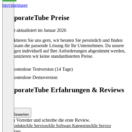
movingimage
Item
1
CorporateTube Preise
of
1
Zuletzt aktualisiert im Januar 2026
Kontaktieren Sie uns gern, wir beraten Sie persönlich und finden
gemeinsam die passende Lösung für Ihr Unternehmen. Da unsere
Lösungen individuell auf Ihre Anforderungen abgestimmt werden,
kommunizieren wir keine standardisierten Preise.
Kostenlose Testversion (14 Tage)
Kostenlose Demoversion
CorporateTube Erfahrungen & Reviews
(0)
Bewerten
Sei ein Vorreiter und schreibe die erste Review.
Alle Produkte
Alle Services
Alle Software Kategorien
Alle Service
Kategorien