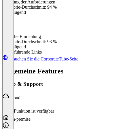
Erfüllung der Anforderungen
0
%
Kategorie-Durchschnitt: 94 %
Ungenügend
Einfache Einrichtung
0
%
Kategorie-Durchschnitt: 93 %
Ungenügend
Weiterführende Links
Besuchen Sie die CorporateTube-Seite
Allgemeine Features
Setup & Support
Cloud
Diese Funktion ist verfügbar
On-premise