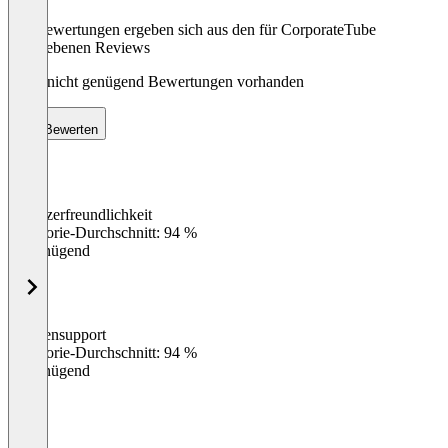
Die Bewertungen ergeben sich aus den für CorporateTube
abgegebenen Reviews
Noch nicht genügend Bewertungen vorhanden
Bewerten
Benutzerfreundlichkeit
0
%
Kategorie-Durchschnitt: 94 %
Ungenügend
Kundensupport
0
%
Kategorie-Durchschnitt: 94 %
Ungenügend