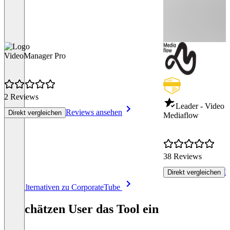
VideoManager Pro
2 Reviews
Leader - Video
Reviews ansehen
Direkt vergleichen
Mediaflow
38 Reviews
R
Direkt vergleichen
Item
Alle Alternativen zu CorporateTube
1
of
So schätzen User das Tool ein
8