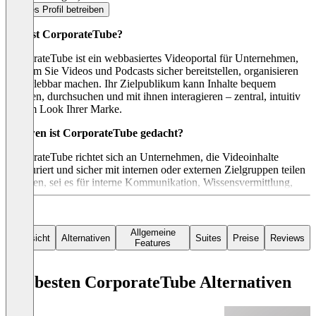
Dieses Profil betreiben
Was ist CorporateTube?
CorporateTube ist ein webbasiertes Videoportal für Unternehmen,
mit dem Sie Videos und Podcasts sicher bereitstellen, organisieren
und erlebbar machen. Ihr Zielpublikum kann Inhalte bequem
ansehen, durchsuchen und mit ihnen interagieren – zentral, intuitiv
und im Look Ihrer Marke.
Für wen ist CorporateTube gedacht?
CorporateTube richtet sich an Unternehmen, die Videoinhalte
strukturiert und sicher mit internen oder externen Zielgruppen teilen
möchten, sei es für interne Kommunikation, Wissensvermittlung,
Training, Employer Branding oder externe Informationsangebote.
Allgemeine
Übersicht
Alternativen
Suites
Preise
Reviews
Features
Die besten CorporateTube Alternativen