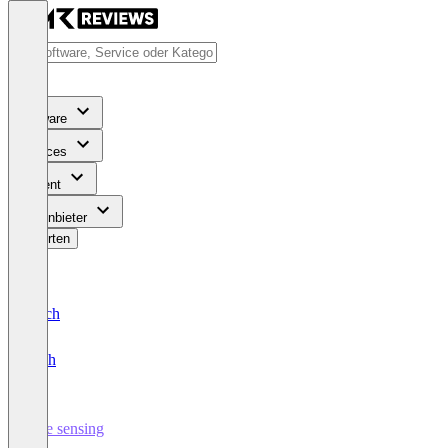
Software
Services
Content
Für Anbieter
Bewerten
Deutsch
English
core sensing