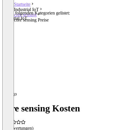
Startseite
Industrial IoT
In den folgenden Kategorien gelistet:
core sensing
Industrial IoT
core sensing Preise
core sensing Kosten
(0 Bewertungen)