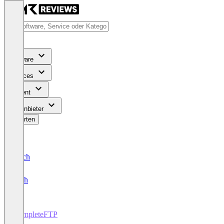
Software
Services
Content
Für Anbieter
Bewerten
Deutsch
English
CompleteFTP