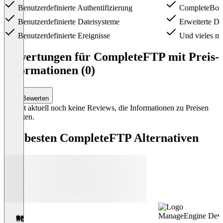
Benutzerdefinierte Authentifizierung
CompleteBox 
Benutzerdefinierte Dateisysteme
Erweiterte Da
Benutzerdefinierte Ereignisse
Und vieles m
Item
1
Bewertungen für CompleteFTP mit Preis-
of
Informationen (0)
4
Bewerten
Es gibt aktuell noch keine Reviews, die Informationen zu Preisen
enthalten.
Die besten CompleteFTP Alternativen
ManageEngine Devic