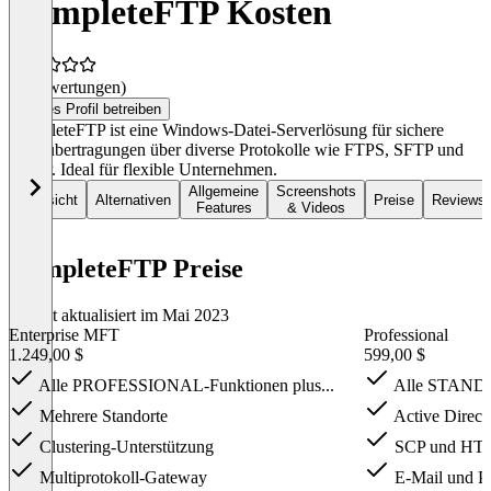
CompleteFTP Kosten
(0 Bewertungen)
Dieses Profil betreiben
CompleteFTP ist eine Windows-Datei-Serverlösung für sichere
Dateiübertragungen über diverse Protokolle wie FTPS, SFTP und
HTTP. Ideal für flexible Unternehmen.
Allgemeine
Screenshots
Übersicht
Alternativen
Preise
Reviews
Features
& Videos
CompleteFTP Preise
Zuletzt aktualisiert im Mai 2023
Enterprise MFT
Professional
1.249,00 $
599,00 $
Alle PROFESSIONAL-Funktionen plus...
Alle STANDAR
Mehrere Standorte
Active Direct
Clustering-Unterstützung
SCP und HT
Multiprotokoll-Gateway
E-Mail und Pr