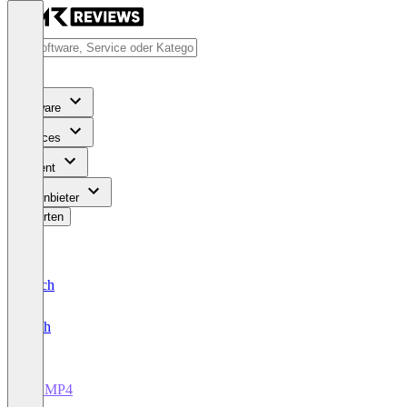
Software
Services
Content
Für Anbieter
Bewerten
Deutsch
English
COMP4