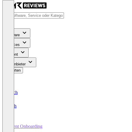
Software
Services
Content
Für Anbieter
Bewerten
Deutsch
English
Client Onboarding