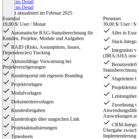
Preise im Detail
Preise im Detail
Zuletzt aktualisiert im Februar 2025
Essential
Premium
19,00 $
/ User / Monat
39,00 $
/ User / M
Automatische RAG-Statusberechnung für
Alles in Essen
Kunden, Projekte, Module und Aufgaben
Slack-Integra
RAID (Risks, Assumptions, Issues,
Integration v
Dependencies) Tracking
(JIRA/AHA usw.)
Aktionsfähige Vorwarnung bei
Benutzerdefin
Projektverzögerungen
Statusberechnung
Kundenportal mit eigenem Branding
Abgeleitete be
Projektvorlagen
Projektleistun
Modulvorlagen
Leistungsberic
Dokumentenvorlagen
Zuordnung vo
Kundenfreigaben
Anwendungsfällen
Auswirkungen au
Kundenlogin über magischen Link
CRM-Integrati
Projektaktualisierungen
Übergabe zwische
Implementierung)
Timesheets