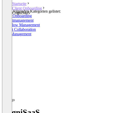
Startseite
Client Onboarding
In den folgenden Kategorien gelistet:
CogniSaaS
Client Onboarding
Projektmanagement
Workflow Management
Project Collaboration
Task Management
CogniSaaS