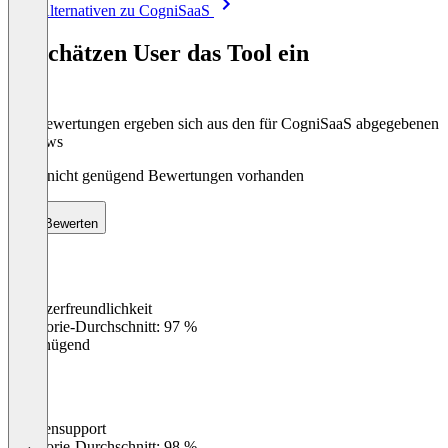
Alle Alternativen zu CogniSaaS
1
of
So schätzen User das Tool ein
8
Die Bewertungen ergeben sich aus den für CogniSaaS abgegebenen
Reviews
Noch nicht genügend Bewertungen vorhanden
Bewerten
Benutzerfreundlichkeit
0
%
Kategorie-Durchschnitt: 97 %
Ungenügend
Kundensupport
0
%
Kategorie-Durchschnitt: 98 %