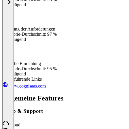
Ungenügend
Erfüllung der Anforderungen
0
%
Kategorie-Durchschnitt: 97 %
Ungenügend
Einfache Einrichtung
0
%
Kategorie-Durchschnitt: 95 %
Ungenügend
Weiterführende Links
www.cognisaas.com
Allgemeine Features
Setup & Support
Cloud