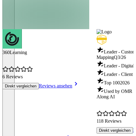
Leader - Custom
360Learning
Mapping
Q3/26
Leader - Digita
Leader - Client
6 Reviews
Top 100
2026
Reviews ansehen
Direkt vergleichen
Used by OMR - 
Along AI
118 Reviews
R
Direkt vergleichen
Item