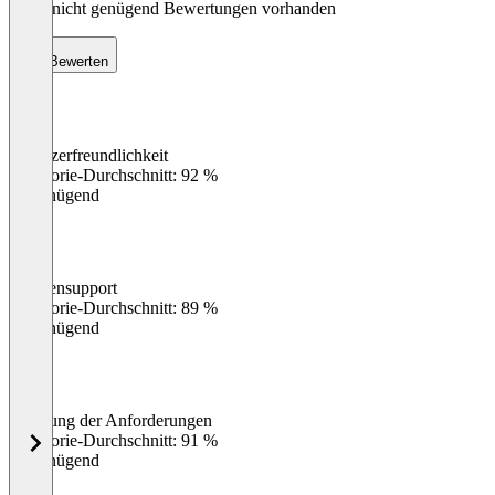
Noch nicht genügend Bewertungen vorhanden
Bewerten
Benutzerfreundlichkeit
0
%
Kategorie-Durchschnitt: 92 %
Ungenügend
Kundensupport
0
%
Kategorie-Durchschnitt: 89 %
Ungenügend
Erfüllung der Anforderungen
0
%
Kategorie-Durchschnitt: 91 %
Ungenügend