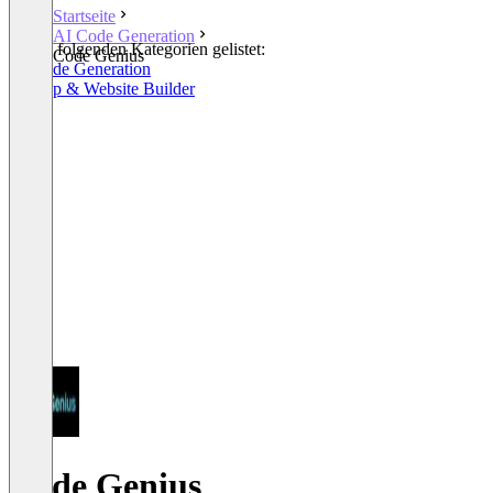
Startseite
AI Code Generation
In den folgenden Kategorien gelistet:
Code Genius
AI Code Generation
AI App & Website Builder
Code Genius