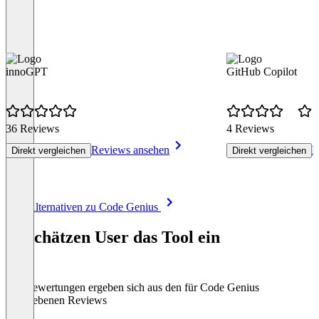
innoGPT
GitHub Copilot
36 Reviews
4 Reviews
Reviews ansehen
R
Direkt vergleichen
Direkt vergleichen
Item
Alle Alternativen zu Code Genius
1
of
So schätzen User das Tool ein
8
Die Bewertungen ergeben sich aus den für Code Genius
abgegebenen Reviews