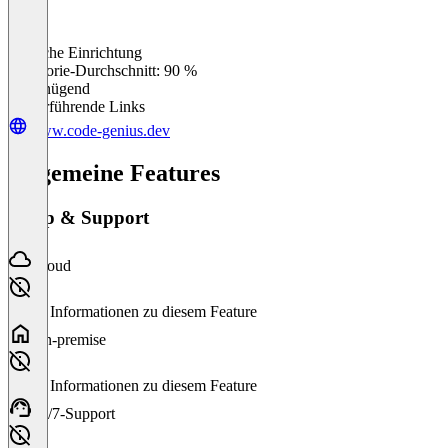
Einfache Einrichtung
0
%
Kategorie-Durchschnitt: 90 %
Ungenügend
Weiterführende Links
www.code-genius.dev
Allgemeine Features
Setup & Support
Cloud
Keine Informationen zu diesem Feature
On-premise
Keine Informationen zu diesem Feature
24/7-Support