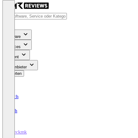
Software
Services
Content
Für Anbieter
Bewerten
Deutsch
English
Checkmk