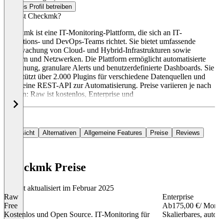
Dieses Profil betreiben
Was ist Checkmk?
Checkmk ist eine IT-Monitoring-Plattform, die sich an IT-
Operations- und DevOps-Teams richtet. Sie bietet umfassende
Überwachung von Cloud- und Hybrid-Infrastrukturen sowie
Servern und Netzwerken. Die Plattform ermöglicht automatisierte
Erkennung, granulare Alerts und benutzerdefinierte Dashboards. Sie
unterstützt über 2.000 Plugins für verschiedene Datenquellen und
bietet eine REST-API zur Automatisierung. Preise variieren je nach
Edition: Raw ist kostenlos, Enterprise und
Übersicht
Alternativen
Allgemeine Features
Preise
Reviews
Checkmk Preise
Zuletzt aktualisiert im Februar 2025
Raw
Enterprise
Free
Ab
175,00 €
/ Mon
Kostenlos und Open Source. IT-Monitoring für
Skalierbares, auto