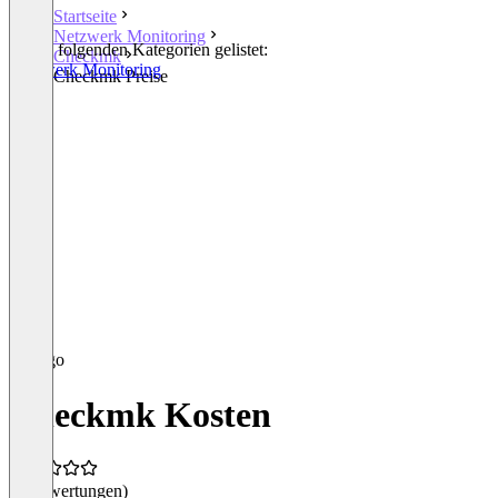
Startseite
Netzwerk Monitoring
In den folgenden Kategorien gelistet:
Checkmk
Netzwerk Monitoring
Checkmk Preise
Checkmk Kosten
(0 Bewertungen)