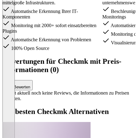
mittelgroße Infrastrukturen.
unternehmensweit
Automatische Erkennung Ihrer IT-
Beschleunigun
Komponenten
Monitorings
Monitoring mit 2000+ sofort einsatzbereiten
Automatisieru
Plugins
Monitoring d
Automatische Erkennung von Problemen
Visualisierung
100% Open Source
Item
1
Bewertungen für Checkmk mit Preis-
of
Informationen (0)
4
Bewerten
Es gibt aktuell noch keine Reviews, die Informationen zu Preisen
enthalten.
Die besten Checkmk Alternativen