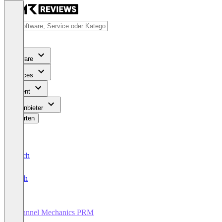
Software
Services
Content
Für Anbieter
Bewerten
Deutsch
English
Channel Mechanics PRM