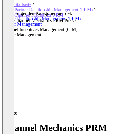
Startseite
Partner Relationship Management (PRM)
In den folgenden Kategorien gelistet:
Channel Mechanics PRM
Partner Relationship Management (PRM)
Channel Mechanics PRM Preise
Partner Management
Channel Incentives Management (CIM)
Rebate Management
Channel Mechanics PRM