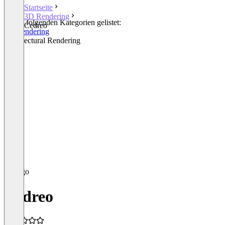
Startseite
3D Rendering
In den folgenden Kategorien gelistet:
Cedreo
3D Rendering
Architectural Rendering
Cedreo