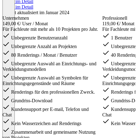
Preise im Detail
Preise im Detail
Zuletzt aktualisiert im Januar 2024
Unternehmen
Professionell
149,00 €
/ User / Monat
119,00 €
/ Monat
Für Fachleute mit mehr als 10 Projekten pro Jahr.
Für Fachleute mit 
Unbegrenzte Benutzeranzahl
1 Benutzer
Unbegrenzte Anzahl an Projekten
Unbegrenzte A
80 Renderings / Monat / Benutzer
40 Rendering
Unbegrenzte Auswahl an Einrichtungs- und
Unbegrenzte A
Verkleidungsmodellen
Verkleidungsmode
Unbegrenzte Auswahl an Symbolen für
Unbegrenzte 
Einrichtungsgegenstände und Räume
Einrichtungsgege
Renderings für den professionellen Zweck.
Renderings fü
Grundriss-Download
Grundriss-Do
Kundensupport per E-mail, Telefon und
Kundensupport
Chat
Chat
Kein Wasserzeichen auf Renderings
Kein Wasserze
Zusammenarbeit und gemeinsame Nutzung
von Projekten