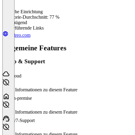
Einfache Einrichtung
0
%
Kategorie-Durchschnitt: 77 %
Ungenügend
Weiterführende Links
cedreo.com
Allgemeine Features
Setup & Support
Cloud
Keine Informationen zu diesem Feature
On-premise
Keine Informationen zu diesem Feature
24/7-Support
Keine Informationen zu diesem Feature