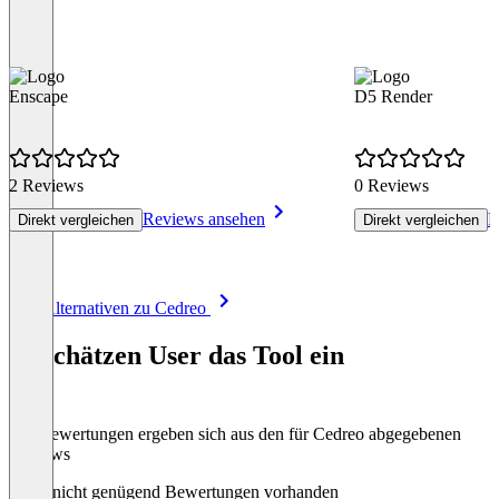
Enscape
D5 Render
2 Reviews
0 Reviews
Reviews ansehen
R
Direkt vergleichen
Direkt vergleichen
Item
Alle Alternativen zu Cedreo
1
of
So schätzen User das Tool ein
8
Die Bewertungen ergeben sich aus den für Cedreo abgegebenen
Reviews
Noch nicht genügend Bewertungen vorhanden