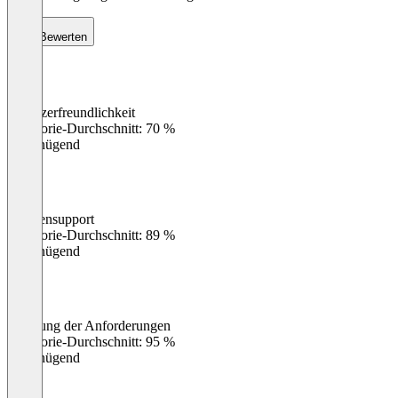
Bewerten
Benutzerfreundlichkeit
0
%
Kategorie-Durchschnitt: 70 %
Ungenügend
Kundensupport
0
%
Kategorie-Durchschnitt: 89 %
Ungenügend
Erfüllung der Anforderungen
0
%
Kategorie-Durchschnitt: 95 %
Ungenügend