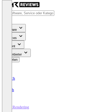
Software
Services
Content
Für Anbieter
Bewerten
Deutsch
English
3D Rendering