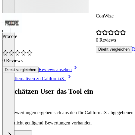
ConWize
Procore
0 Reviews
R
Direkt vergleichen
0 Reviews
Reviews ansehen
Direkt vergleichen
Item
Alle Alternativen zu CaliforniaX
1
of
So schätzen User das Tool ein
5
Die Bewertungen ergeben sich aus den für CaliforniaX abgegebenen
Noch nicht genügend Bewertungen vorhanden