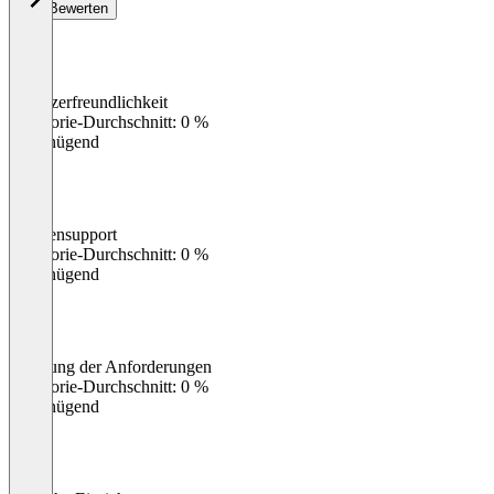
Bewerten
Benutzerfreundlichkeit
0
%
Kategorie-Durchschnitt: 0 %
Ungenügend
Kundensupport
0
%
Kategorie-Durchschnitt: 0 %
Ungenügend
Erfüllung der Anforderungen
0
%
Kategorie-Durchschnitt: 0 %
Ungenügend