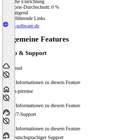
Einfache Einrichtung
0
%
Kategorie-Durchschnitt: 0 %
Ungenügend
Weiterführende Links
gw-software.de
Allgemeine Features
Setup & Support
Cloud
Keine Informationen zu diesem Feature
On-premise
Keine Informationen zu diesem Feature
24/7-Support
Keine Informationen zu diesem Feature
Deutschsprachiger Support