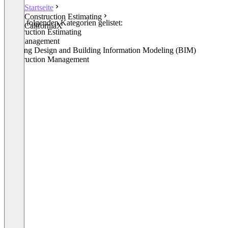
Startseite
Construction Estimating
In den folgenden Kategorien gelistet:
CaliforniaX
Construction Estimating
Bid Management
Building Design and Building Information Modeling (BIM)
Construction Management