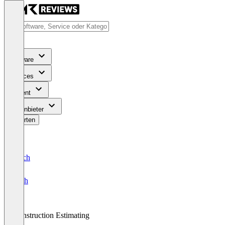
Software
Services
Content
Für Anbieter
Bewerten
Deutsch
English
Construction Estimating