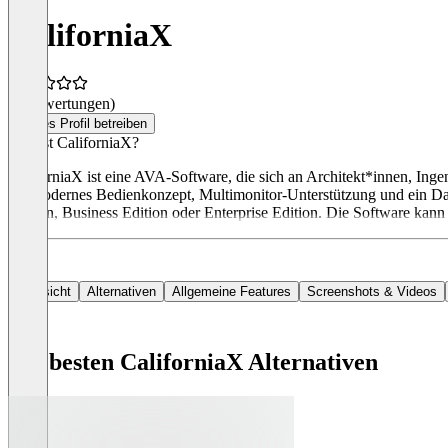
CaliforniaX
(0 Bewertungen)
Dieses Profil betreiben
Was ist CaliforniaX?
CaliforniaX ist eine AVA-Software, die sich an Architekt*innen, Inge
ein modernes Bedienkonzept, Multimonitor-Unterstützung und ein Dash
Edition, Business Edition oder Enterprise Edition. Die Software kann
Übersicht
Alternativen
Allgemeine Features
Screenshots & Videos
Die besten CaliforniaX Alternativen