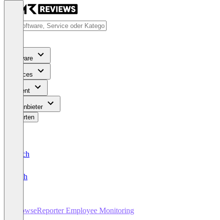
Software
Services
Content
Für Anbieter
Bewerten
Deutsch
English
BrowseReporter Employee Monitoring