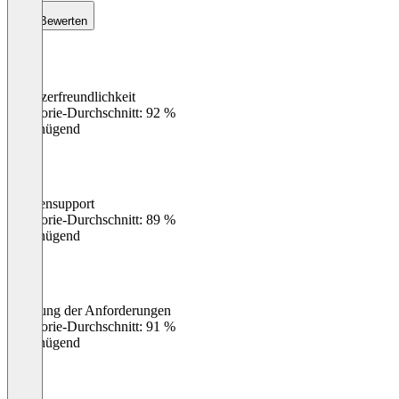
Bewerten
Benutzerfreundlichkeit
0
%
Kategorie-Durchschnitt: 92 %
Ungenügend
Kundensupport
0
%
Kategorie-Durchschnitt: 89 %
Ungenügend
Erfüllung der Anforderungen
0
%
Kategorie-Durchschnitt: 91 %
Ungenügend