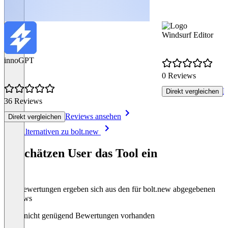
Windsurf Editor
innoGPT
0 Reviews
R
Direkt vergleichen
36 Reviews
Reviews ansehen
Direkt vergleichen
Item
Alle Alternativen zu bolt.new
1
of
So schätzen User das Tool ein
8
Die Bewertungen ergeben sich aus den für bolt.new abgegebenen
Reviews
Noch nicht genügend Bewertungen vorhanden