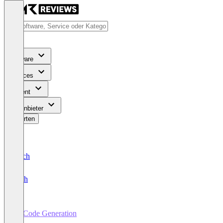
Software
Services
Content
Für Anbieter
Bewerten
Deutsch
English
AI Code Generation