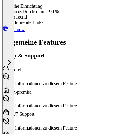
Einfache Einrichtung
0
%
Kategorie-Durchschnitt: 90 %
Ungenügend
Weiterführende Links
bolt.new
Allgemeine Features
Setup & Support
Cloud
Keine Informationen zu diesem Feature
On-premise
Keine Informationen zu diesem Feature
24/7-Support
Keine Informationen zu diesem Feature