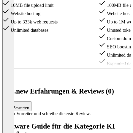
10MB file upload limit
100MB file up
Website hosting
Website hosti
Up to 333k web requests
Up to 1M web
Unlimited databases
Unused tokens
Custom domai
SEO boostin
Unlimited dat
Expanded data
Item
1
of
4
bolt.new Erfahrungen & Reviews (0)
Bewerten
Sei ein Vorreiter und schreibe die erste Review.
Software Guide für die Kategorie KI