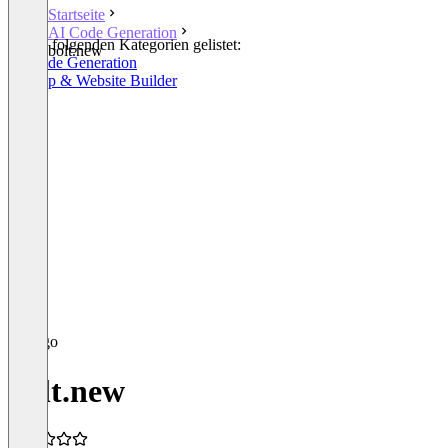
Startseite
AI Code Generation
In den folgenden Kategorien gelistet:
bolt.new
AI Code Generation
AI App & Website Builder
bolt.new