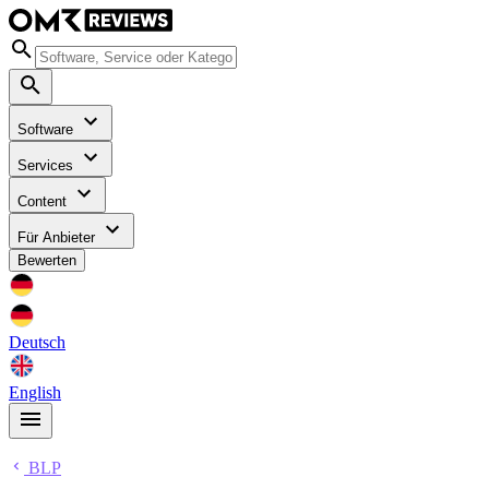
Software
Services
Content
Für Anbieter
Bewerten
Deutsch
English
BLP