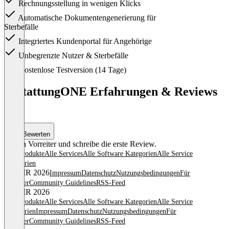
Rechnungsstellung in wenigen Klicks
Automatische Dokumentengenerierung für
Sterbefälle
Integriertes Kundenportal für Angehörige
Unbegrenzte Nutzer & Sterbefälle
Item
Kostenlose Testversion (14 Tage)
1
of
BestattungONE Erfahrungen & Reviews
1
(0)
Bewerten
Sei ein Vorreiter und schreibe die erste Review.
Alle Produkte
Alle Services
Alle Software Kategorien
Alle Service
Kategorien
© OMR 2026
Impressum
Datenschutz
Nutzungsbedingungen
Für
Anbieter
Community Guidelines
RSS-Feed
© OMR 2026
Alle Produkte
Alle Services
Alle Software Kategorien
Alle Service
Kategorien
Impressum
Datenschutz
Nutzungsbedingungen
Für
Anbieter
Community Guidelines
RSS-Feed