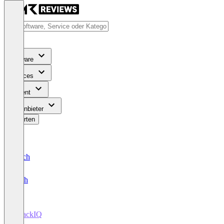
Software
Services
Content
Für Anbieter
Bewerten
Deutsch
English
AttackIQ