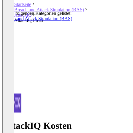
Startseite
Breach and Attack Simulation (BAS)
In den folgenden Kategorien gelistet:
AttackIQ
Breach and Attack Simulation (BAS)
AttackIQ Preise
AttackIQ Kosten