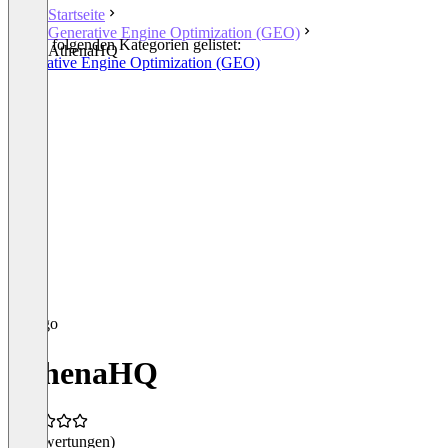
Startseite
Generative Engine Optimization (GEO)
In den folgenden Kategorien gelistet:
AthenaHQ
Generative Engine Optimization (GEO)
AthenaHQ
(0 Bewertungen)