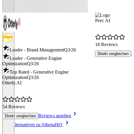
Peec AI
18 Reviews
Leader - Brand Management
Q3/26
R
Direkt vergleichen
Leader - Generative Engine
Optimization
Q3/26
Top Rated - Generative Engine
Optimization
Q3/26
Otterly.AI
54 Reviews
Reviews ansehen
Direkt vergleichen
Item
Alle Alternativen zu AthenaHQ
1
of