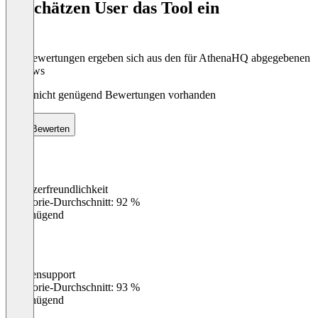
So schätzen User das Tool ein
8
Die Bewertungen ergeben sich aus den für AthenaHQ abgegebenen
Reviews
Noch nicht genügend Bewertungen vorhanden
Bewerten
Benutzerfreundlichkeit
0
%
Kategorie-Durchschnitt: 92 %
Ungenügend
Kundensupport
0
%
Kategorie-Durchschnitt: 93 %
Ungenügend