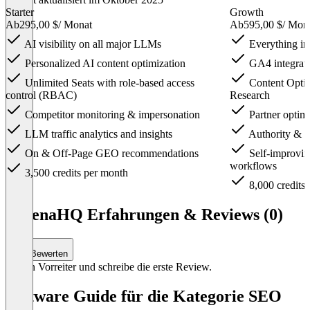
Starter
Growth
Ab
295,00 $
/ Monat
Ab
595,00 $
/ Mon
AI visibility on all major LLMs
Everything in 
Personalized AI content optimization
GA4 integratio
Unlimited Seats with role-based access
Content Optim
control (RBAC)
Research
Competitor monitoring & impersonation
Partner optimi
LLM traffic analytics and insights
Authority & ci
On & Off-Page GEO recommendations
Self-improvin
workflows
3,500 credits per month
8,000 credits
Item
1
AthenaHQ Erfahrungen & Reviews (0)
of
3
Bewerten
Sei ein Vorreiter und schreibe die erste Review.
Software Guide für die Kategorie SEO