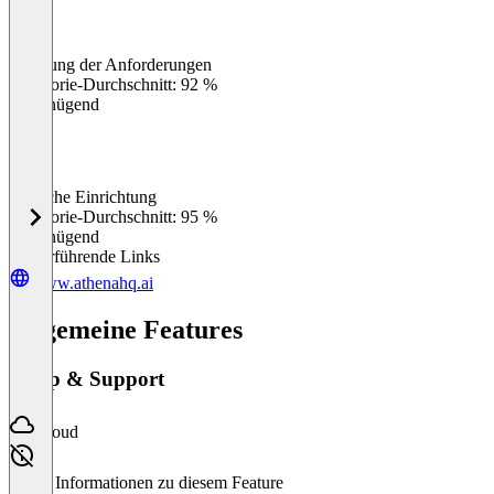
Erfüllung der Anforderungen
0
%
Kategorie-Durchschnitt: 92 %
Ungenügend
Einfache Einrichtung
0
%
Kategorie-Durchschnitt: 95 %
Ungenügend
Weiterführende Links
www.athenahq.ai
Allgemeine Features
Setup & Support
Cloud
Keine Informationen zu diesem Feature