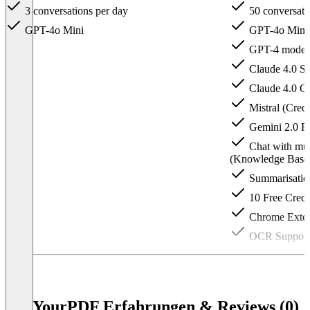
3 conversations per day
50 conversati
GPT-4o Mini
GPT-4o Mini
GPT-4 model (
Claude 4.0 Son
Claude 4.0 Op
Mistral (Credi
Gemini 2.0 Fl
Chat with mul
(Knowledge Base
Summarisatio
10 Free Credi
Chrome Exten
OCR Support
AskYourPDF Erfahrungen & Reviews (0)