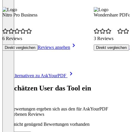
Nitro Pro Business
Wondershare PDFel
6 Reviews
3 Reviews
Reviews ansehen
R
Direkt vergleichen
Direkt vergleichen
Item
Alle Alternativen zu AskYourPDF
1
of
So schätzen User das Tool ein
8
Die Bewertungen ergeben sich aus den für AskYourPDF
abgegebenen Reviews
Noch nicht genügend Bewertungen vorhanden