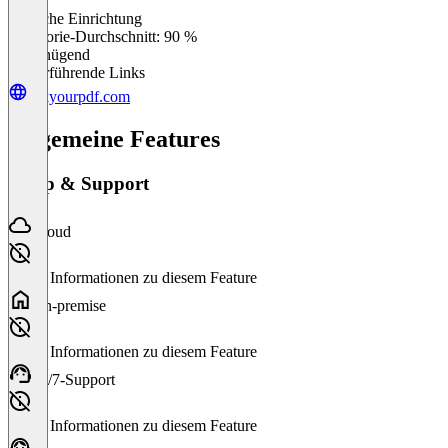
Einfache Einrichtung
0
%
Kategorie-Durchschnitt: 90 %
Ungenügend
Weiterführende Links
askyourpdf.com
Allgemeine Features
Setup & Support
Cloud
Keine Informationen zu diesem Feature
On-premise
Keine Informationen zu diesem Feature
24/7-Support
Keine Informationen zu diesem Feature