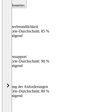
Bewerten
Benutzerfreundlichkeit
0
%
Kategorie-Durchschnitt: 85 %
Ungenügend
Kundensupport
0
%
Kategorie-Durchschnitt: 90 %
Ungenügend
Erfüllung der Anforderungen
0
%
Kategorie-Durchschnitt: 89 %
Ungenügend