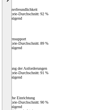
Benutzerfreundlichkeit
0
%
Kategorie-Durchschnitt: 92 %
Ungenügend
Kundensupport
0
%
Kategorie-Durchschnitt: 89 %
Ungenügend
Erfüllung der Anforderungen
0
%
Kategorie-Durchschnitt: 91 %
Ungenügend
Einfache Einrichtung
0
%
Kategorie-Durchschnitt: 90 %
Ungenügend