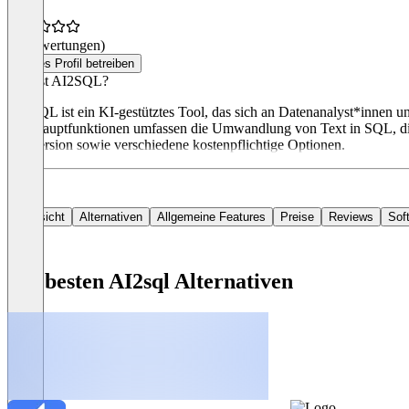
(0 Bewertungen)
Dieses Profil betreiben
Was ist AI2SQL?
AI2SQL ist ein KI-gestütztes Tool, das sich an Datenanalyst*innen 
Die Hauptfunktionen umfassen die Umwandlung von Text in SQL, die
Testversion sowie verschiedene kostenpflichtige Optionen.
Übersicht
Alternativen
Allgemeine Features
Preise
Reviews
Sof
Die besten AI2sql Alternativen