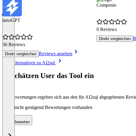
Composio
innoGPT
0 Reviews
R
Direkt vergleichen
36 Reviews
Reviews ansehen
Direkt vergleichen
Item
Alle Alternativen zu AI2sql
1
of
So schätzen User das Tool ein
8
Die Bewertungen ergeben sich aus den für AI2sql abgegebenen Rev
Noch nicht genügend Bewertungen vorhanden
Bewerten