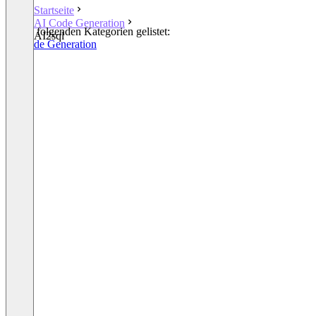
Startseite
AI Code Generation
In den folgenden Kategorien gelistet:
AI2sql
AI Code Generation