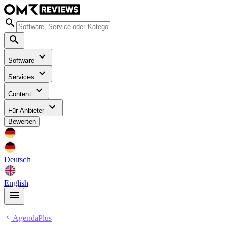
Software
Services
Content
Für Anbieter
Bewerten
Deutsch
English
AgendaPlus