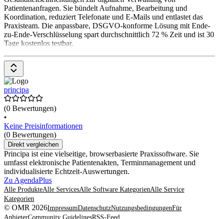
Patientenanfragen. Sie bündelt Aufnahme, Bearbeitung und
Koordination, reduziert Telefonate und E-Mails und entlastet das
Praxisteam. Die anpassbare, DSGVO-konforme Lösung mit Ende-
zu-Ende-Verschlüsselung spart durchschnittlich 72 % Zeit und ist 30
Tage kostenlos testbar.
principa
(0 Bewertungen)
•
Keine Preisinformationen
(0 Bewertungen)
Direkt vergleichen
Principa ist eine vielseitige, browserbasierte Praxissoftware. Sie
umfasst elektronische Patientenakten, Terminmanagement und
individualisierte Echtzeit-Auswertungen.
Zu AgendaPlus
Alle Produkte
Alle Services
Alle Software Kategorien
Alle Service
Kategorien
© OMR 2026
Impressum
Datenschutz
Nutzungsbedingungen
Für
Anbieter
Community Guidelines
RSS-Feed