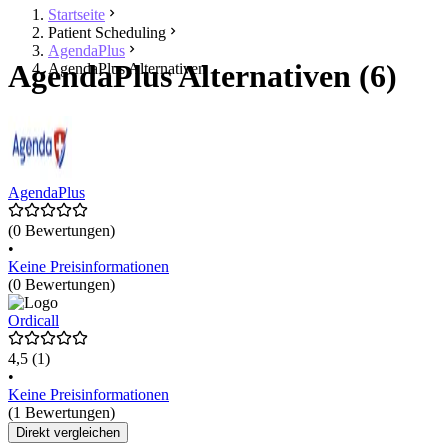
Startseite
Patient Scheduling
AgendaPlus
AgendaPlus Alternativen (6)
AgendaPlus Alternativen
AgendaPlus
(0 Bewertungen)
•
Keine Preisinformationen
(0 Bewertungen)
Ordicall
4,5
(1)
•
Keine Preisinformationen
(1 Bewertungen)
Direkt vergleichen