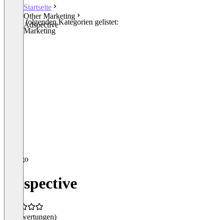
Startseite
Other Marketing
In den folgenden Kategorien gelistet:
Adspective
Other Marketing
Adspective
(0 Bewertungen)