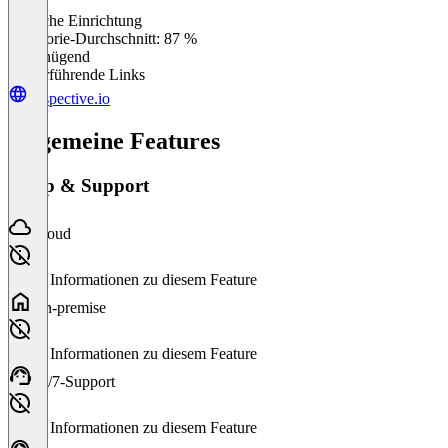
Einfache Einrichtung
0
%
Kategorie-Durchschnitt: 87 %
Ungenügend
Weiterführende Links
adspective.io
Allgemeine Features
Setup & Support
Cloud
Keine Informationen zu diesem Feature
On-premise
Keine Informationen zu diesem Feature
24/7-Support
Keine Informationen zu diesem Feature