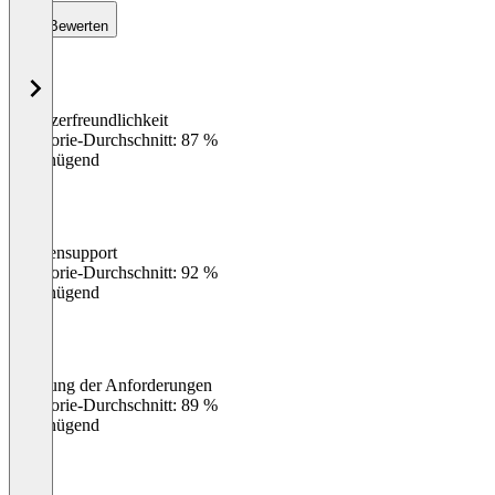
Bewerten
Benutzerfreundlichkeit
0
%
Kategorie-Durchschnitt: 87 %
Ungenügend
Kundensupport
0
%
Kategorie-Durchschnitt: 92 %
Ungenügend
Erfüllung der Anforderungen
0
%
Kategorie-Durchschnitt: 89 %
Ungenügend