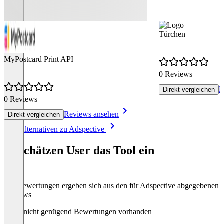
Türchen
MyPostcard Print API
0 Reviews
R
Direkt vergleichen
0 Reviews
Reviews ansehen
Direkt vergleichen
Item
Alle Alternativen zu Adspective
1
of
So schätzen User das Tool ein
8
Die Bewertungen ergeben sich aus den für Adspective abgegebenen
Reviews
Noch nicht genügend Bewertungen vorhanden