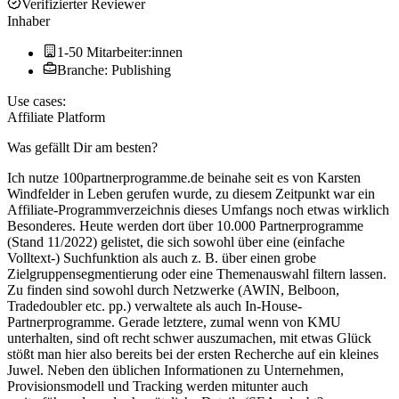
Verifizierter Reviewer
Inhaber
1-50 Mitarbeiter:innen
Branche: Publishing
Use cases:
Affiliate Platform
Was gefällt Dir am besten?
Ich nutze 100partnerprogramme.de beinahe seit es von Karsten
Windfelder in Leben gerufen wurde, zu diesem Zeitpunkt war ein
Affiliate-Programmverzeichnis dieses Umfangs noch etwas wirklich
Besonderes. Heute werden dort über 10.000 Partnerprogramme
(Stand 11/2022) gelistet, die sich sowohl über eine (einfache
Volltext-) Suchfunktion als auch z. B. über einen grobe
Zielgruppensegmentierung oder eine Themenauswahl filtern lassen.
Zu finden sind sowohl durch Netzwerke (AWIN, Belboon,
Tradedoubler etc. pp.) verwaltete als auch In-House-
Partnerprogramme. Gerade letztere, zumal wenn von KMU
unterhalten, sind oft recht schwer auszumachen, mit etwas Glück
stößt man hier also bereits bei der ersten Recherche auf ein kleines
Juwel. Neben den üblichen Informationen zu Unternehmen,
Provisionsmodell und Tracking werden mitunter auch