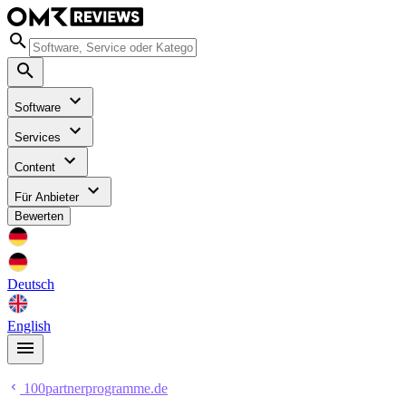
Software
Services
Content
Für Anbieter
Bewerten
Deutsch
English
100partnerprogramme.de