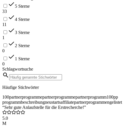
5 Sterne
33
4 Sterne
11
3 Sterne
1
2 Sterne
0
1 Sterne
0
Schlagwortsuche
Häufige Stichwörter
100partnerprogramme
partnerprogramme
partnerprogramm
100pp
programmbeschreibung
neustarts
affiliate
partnerprogrammen
gelistet
“Sehr gute Anlaufstelle für die Erstrecherche!”
5.0
M