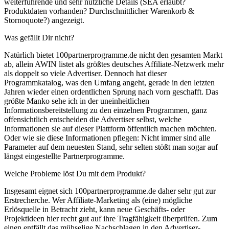
weiterführende und sehr nützliche Details (SEA erlaubt?
Produktdaten vorhanden? Durchschnittlicher Warenkorb &
Stornoquote?) angezeigt.
Was gefällt Dir nicht?
Natürlich bietet 100partnerprogramme.de nicht den gesamten Markt
ab, allein AWIN listet als größtes deutsches Affiliate-Netzwerk mehr
als doppelt so viele Advertiser. Dennoch hat dieser
Programmkatalog, was den Umfang angeht, gerade in den letzten
Jahren wieder einen ordentlichen Sprung nach vorn geschafft. Das
größte Manko sehe ich in der uneinheitlichen
Informationsbereitstellung zu den einzelnen Programmen, ganz
offensichtlich entscheiden die Advertiser selbst, welche
Informationen sie auf dieser Plattform öffentlich machen möchten.
Oder wie sie diese Informationen pflegen: Nicht immer sind alle
Parameter auf dem neuesten Stand, sehr selten stößt man sogar auf
längst eingestellte Partnerprogramme.
Welche Probleme löst Du mit dem Produkt?
Insgesamt eignet sich 100partnerprogramme.de daher sehr gut zur
Erstrecherche. Wer Affiliate-Marketing als (eine) mögliche
Erlösquelle in Betracht zieht, kann neue Geschäfts- oder
Projektideen hier recht gut auf ihre Tragfähigkeit überprüfen. Zum
einen entfällt das mühselige Nachschlagen in den Advertiser-